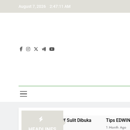
Skip
August 7, 2026
2:47:12 AM
to
content
Al 
Dapatkan F
D Link Alternatif Sulit Dibuka
Tips EDWINSLOT Login
1 Month Ago
HEADLINES