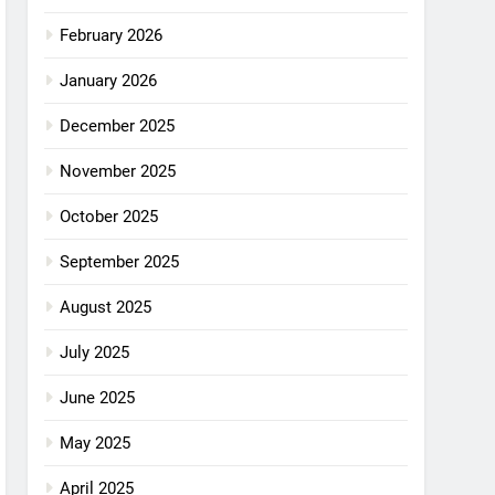
February 2026
January 2026
December 2025
November 2025
October 2025
September 2025
August 2025
July 2025
June 2025
May 2025
April 2025