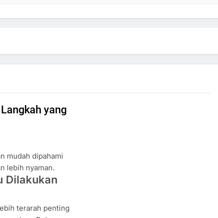
 Langkah yang
an mudah dipahami
 lebih nyaman.
 Dilakukan
bih terarah penting