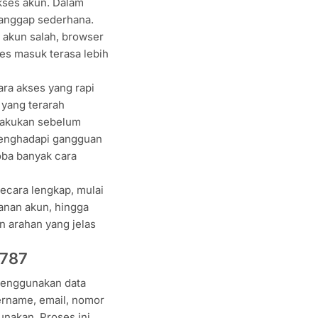
kses akun. Dalam
dianggap sederhana.
a akun salah, browser
ses masuk terasa lebih
ra akses yang rapi
yang terarah
lakukan sebelum
menghadapi gangguan
oba banyak cara
ecara lengkap, mulai
anan akun, hingga
 arahan yang jelas
n787
menggunakan data
sername, email, nomor
gunakan. Proses ini