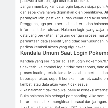
password serupa juga bisa ikut berisiko.
Jangan membagikan data login kepada siapa pun. Ak
dan sebaiknya hanya digunakan oleh pemiliknya. Jik
perangkat lain, pastikan sudah keluar dari akun sete
Pengguna juga perlu berhati-hati terhadap halama
informasi tidak relevan. Halaman login yang waja
data yang berkaitan langsung dengan proses masuk
permintaan data sensitif yang tidak berhubungan, 
periksa kembali akses yang digunakan.
Kendala Umum Saat Login Pokem
Kendala yang sering terjadi saat Login Pokemon787
tidak terbuka, tombol login tidak merespons, data ak
proses loading terlalu lama. Masalah seperti ini dap
beberapa faktor, seperti koneksi internet, cache b
lambat, atau data akun yang tidak sesuai.
Jika halaman tidak terbuka, periksa koneksi internet
Buka halaman lain sebagai pembanding. Jika semua
berarti masalah kemungkinan berasal dari jaringan.
Jika hanya halaman Pokemon787 yang bermasalah,