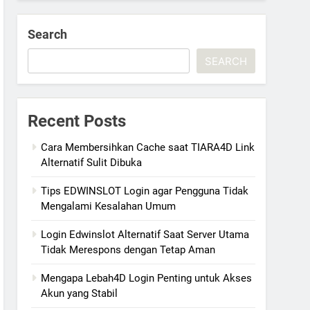
Search
SEARCH
Recent Posts
Cara Membersihkan Cache saat TIARA4D Link
Alternatif Sulit Dibuka
Tips EDWINSLOT Login agar Pengguna Tidak
Mengalami Kesalahan Umum
Login Edwinslot Alternatif Saat Server Utama
Tidak Merespons dengan Tetap Aman
Mengapa Lebah4D Login Penting untuk Akses
Akun yang Stabil