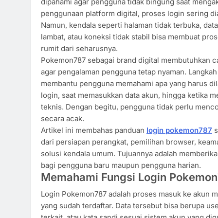
dipahami agar pengguna tidak bingung saat menga
penggunaan platform digital, proses login sering 
Namun, kendala seperti halaman tidak terbuka, dat
lambat, atau koneksi tidak stabil bisa membuat pro
rumit dari seharusnya.
Pokemon787 sebagai brand digital membutuhkan ca
agar pengalaman pengguna tetap nyaman. Langkah 
membantu pengguna memahami apa yang harus di
login, saat memasukkan data akun, hingga ketika 
teknis. Dengan begitu, pengguna tidak perlu menc
secara acak.
Artikel ini membahas panduan
login pokemon787
s
dari persiapan perangkat, pemilihan browser, keam
solusi kendala umum. Tujuannya adalah memberikan
bagi pengguna baru maupun pengguna harian.
Memahami Fungsi Login Pokemo
Login Pokemon787 adalah proses masuk ke akun 
yang sudah terdaftar. Data tersebut bisa berupa u
terkait, atau kata sandi sesuai sistem akun yang di