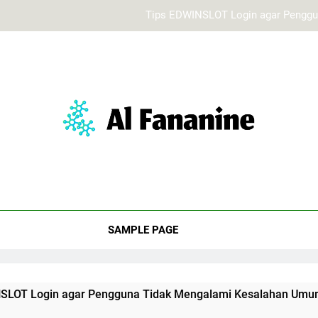
Tips EDWINSLOT Login agar Pengg
Login Edwinslot Alternatif Saat Server Uta
Mengapa Lebah4D Login 
Cara Membersihkan Cache saat
Tips EDWINSLOT Login agar Pengg
Login Edwinslot Alternatif Saat Server Uta
Fananine
ashion Dan Aksesori Berkualitas Di Al Fananine. Pilihan Untu
Mengapa Lebah4D Login 
SAMPLE PAGE
 agar Pengguna Tidak Mengalami Kesalahan Umum
Log
2 Mo