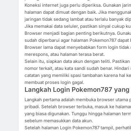
Koneksi internet juga perlu diperiksa. Gunakan jari
halaman dapat dimuat dengan baik. Jika menggunak
jaringan tidak sedang lambat atau terlalu banyak dip
Jika memakai data seluler, pastikan sinyal cukup ku
Browser menjadi bagian penting berikutnya. Guna
sudah diperbarui agar halaman Pokemon787 dapat be
Browser lama dapat menyebabkan form login tidak 
merespons, atau halaman terasa berat.
Selain itu, siapkan data akun dengan teliti. Pastika
nomor terkait, atau kata sandi sudah benar. Hindari
catatan yang memiliki spasi tambahan karena hal kec
membuat proses login gagal.
Langkah Login Pokemon787 yang 
Langkah pertama adalah membuka browser utama 
pribadi. Setelah browser terbuka, masuk ke hala
yang biasa digunakan. Tunggu hingga halaman ter
sebelum memasukkan data akun.
Setelah halaman Login Pokemon787 tampil, perhat