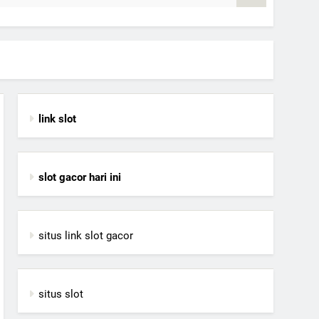
link slot
slot gacor hari ini
situs link slot gacor
situs slot