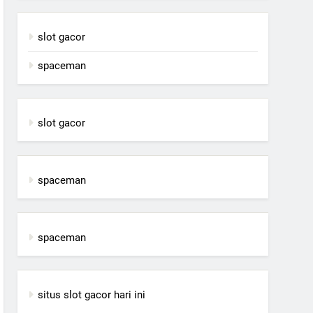
slot gacor
spaceman
slot gacor
spaceman
spaceman
situs slot gacor hari ini