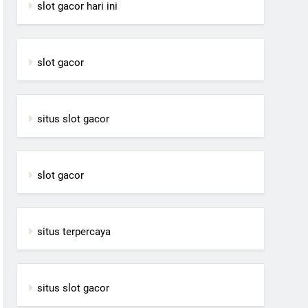
slot gacor hari ini
slot gacor
situs slot gacor
slot gacor
situs terpercaya
situs slot gacor