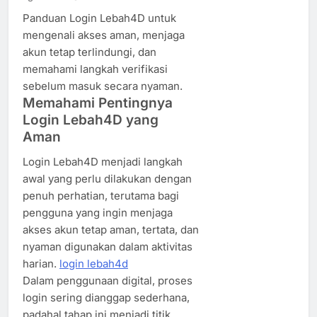
Panduan Login Lebah4D untuk
mengenali akses aman, menjaga
akun tetap terlindungi, dan
memahami langkah verifikasi
sebelum masuk secara nyaman.
Memahami Pentingnya
Login Lebah4D yang
Aman
Login Lebah4D menjadi langkah
awal yang perlu dilakukan dengan
penuh perhatian, terutama bagi
pengguna yang ingin menjaga
akses akun tetap aman, tertata, dan
nyaman digunakan dalam aktivitas
harian.
login lebah4d
Dalam penggunaan digital, proses
login sering dianggap sederhana,
padahal tahap ini menjadi titik