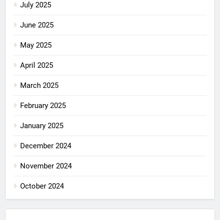
July 2025
June 2025
May 2025
April 2025
March 2025
February 2025
January 2025
December 2024
November 2024
October 2024