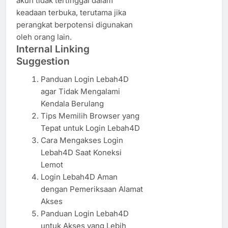
akun tidak tertinggal dalam
keadaan terbuka, terutama jika
perangkat berpotensi digunakan
oleh orang lain.
Internal Linking
Suggestion
Panduan Login Lebah4D
agar Tidak Mengalami
Kendala Berulang
Tips Memilih Browser yang
Tepat untuk Login Lebah4D
Cara Mengakses Login
Lebah4D Saat Koneksi
Lemot
Login Lebah4D Aman
dengan Pemeriksaan Alamat
Akses
Panduan Login Lebah4D
untuk Akses yang Lebih