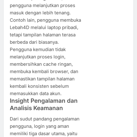
pengguna melanjutkan proses
masuk dengan lebih tenang.
Contoh lain, pengguna membuka
Lebah4D melalui laptop pribadi,
tetapi tampilan halaman terasa
berbeda dari biasanya.
Pengguna kemudian tidak
melanjutkan proses login,
membersihkan cache ringan,
membuka kembali browser, dan
memastikan tampilan halaman
kembali konsisten sebelum
memasukkan data akun.
Insight Pengalaman dan
Analisis Keamanan
Dari sudut pandang pengalaman
pengguna, login yang aman
memiliki tiga dasar utama, yaitu