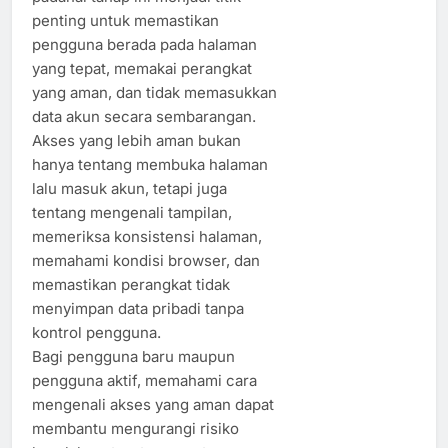
penting untuk memastikan
pengguna berada pada halaman
yang tepat, memakai perangkat
yang aman, dan tidak memasukkan
data akun secara sembarangan.
Akses yang lebih aman bukan
hanya tentang membuka halaman
lalu masuk akun, tetapi juga
tentang mengenali tampilan,
memeriksa konsistensi halaman,
memahami kondisi browser, dan
memastikan perangkat tidak
menyimpan data pribadi tanpa
kontrol pengguna.
Bagi pengguna baru maupun
pengguna aktif, memahami cara
mengenali akses yang aman dapat
membantu mengurangi risiko