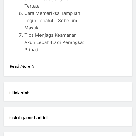
Tertata
Cara Memeriksa Tampilan
Login Lebah4D Sebelum
Masuk
Tips Menjaga Keamanan
Akun Lebah4D di Perangkat
Pribadi
Read More
link slot
slot gacor hari ini