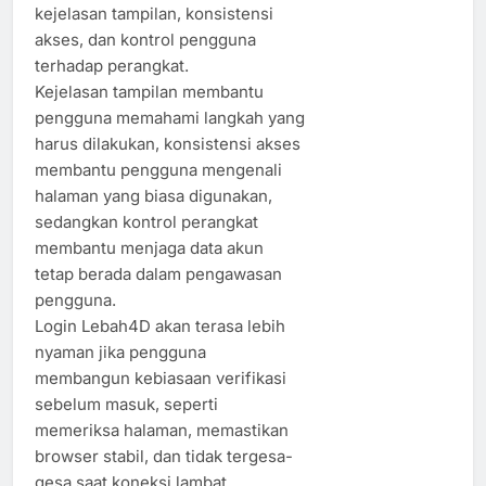
kejelasan tampilan, konsistensi
akses, dan kontrol pengguna
terhadap perangkat.
Kejelasan tampilan membantu
pengguna memahami langkah yang
harus dilakukan, konsistensi akses
membantu pengguna mengenali
halaman yang biasa digunakan,
sedangkan kontrol perangkat
membantu menjaga data akun
tetap berada dalam pengawasan
pengguna.
Login Lebah4D akan terasa lebih
nyaman jika pengguna
membangun kebiasaan verifikasi
sebelum masuk, seperti
memeriksa halaman, memastikan
browser stabil, dan tidak tergesa-
gesa saat koneksi lambat.