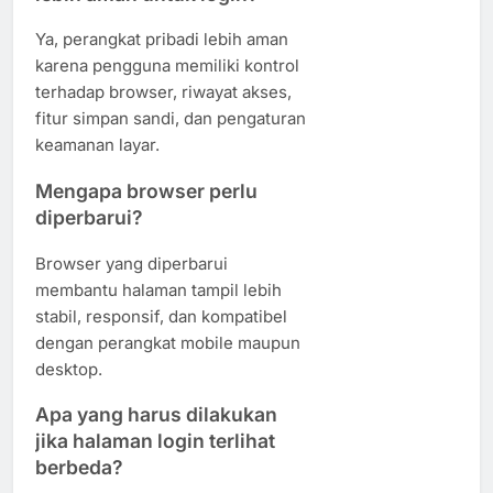
Ya, perangkat pribadi lebih aman
karena pengguna memiliki kontrol
terhadap browser, riwayat akses,
fitur simpan sandi, dan pengaturan
keamanan layar.
Mengapa browser perlu
diperbarui?
Browser yang diperbarui
membantu halaman tampil lebih
stabil, responsif, dan kompatibel
dengan perangkat mobile maupun
desktop.
Apa yang harus dilakukan
jika halaman login terlihat
berbeda?