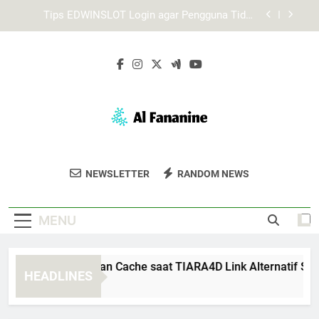
Skip
Login Edwinslot Alternatif Saat Server Utama
to
Tidak Merespons dengan Tetap Aman
content
Mengapa Lebah4D Login Penting untuk Akses
Akun yang Stabil
Cara Membersihkan Cache saat TIARA4D Link
Alternatif Sulit Dibuka
Tips EDWINSLOT Login agar Pengguna Tidak
Mengalami Kesalahan Umum
Login Edwinslot Alternatif Saat Server Utama
Tidak Merespons dengan Tetap Aman
Al Fananine
Dapatkan Fashion Dan Aksesori Berkualitas
Mengapa Lebah4D Login Penting untuk Akses
NEWSLETTER
RANDOM NEWS
Akun yang Stabil
Di Al Fananine. Pilihan Untuk Gaya Yang
Stylish Dan Modis.
MENU
ra Membersihkan Cache saat TIARA4D Link Alternatif Sulit Di
HEADLINES
Weeks Ago