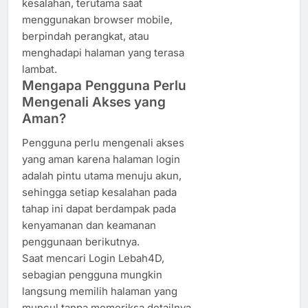
kesalahan, terutama saat
menggunakan browser mobile,
berpindah perangkat, atau
menghadapi halaman yang terasa
lambat.
Mengapa Pengguna Perlu
Mengenali Akses yang
Aman?
Pengguna perlu mengenali akses
yang aman karena halaman login
adalah pintu utama menuju akun,
sehingga setiap kesalahan pada
tahap ini dapat berdampak pada
kenyamanan dan keamanan
penggunaan berikutnya.
Saat mencari Login Lebah4D,
sebagian pengguna mungkin
langsung memilih halaman yang
muncul tanpa memeriksa detailnya