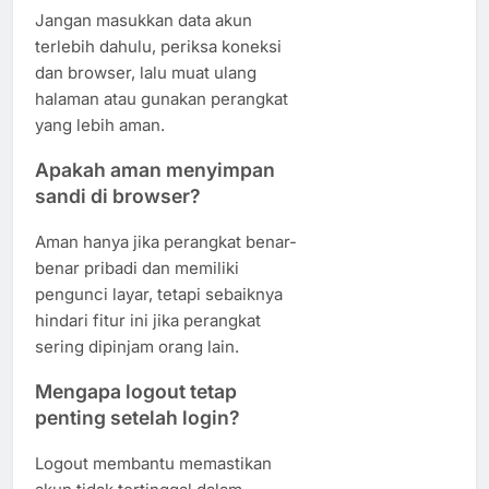
Jangan masukkan data akun
terlebih dahulu, periksa koneksi
dan browser, lalu muat ulang
halaman atau gunakan perangkat
yang lebih aman.
Apakah aman menyimpan
sandi di browser?
Aman hanya jika perangkat benar-
benar pribadi dan memiliki
pengunci layar, tetapi sebaiknya
hindari fitur ini jika perangkat
sering dipinjam orang lain.
Mengapa logout tetap
penting setelah login?
Logout membantu memastikan