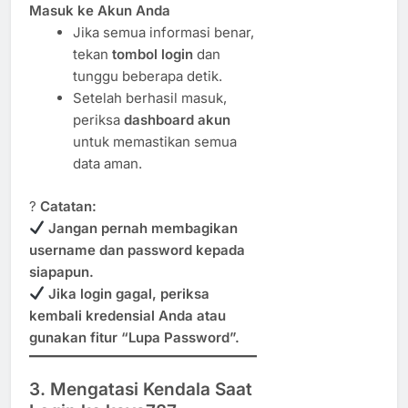
Masuk ke Akun Anda
Jika semua informasi benar,
tekan
tombol login
dan
tunggu beberapa detik.
Setelah berhasil masuk,
periksa
dashboard akun
untuk memastikan semua
data aman.
?
Catatan:
Jangan pernah membagikan
username dan password kepada
siapapun.
Jika login gagal, periksa
kembali kredensial Anda atau
gunakan fitur “Lupa Password”.
3. Mengatasi Kendala Saat