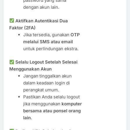
password yang sama
dengan akun lain.
Aktifkan Autentikasi Dua
Faktor (2FA)
Jika tersedia, gunakan
OTP
melalui SMS atau email
untuk perlindungan ekstra.
Selalu Logout Setelah Selesai
Menggunakan Akun
Jangan tinggalkan akun
dalam keadaan login di
perangkat umum.
Pastikan Anda selalu logout
jika menggunakan
komputer
bersama atau ponsel orang
lain
.