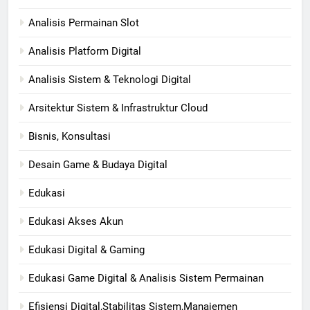
Analisis Permainan Slot
Analisis Platform Digital
Analisis Sistem & Teknologi Digital
Arsitektur Sistem & Infrastruktur Cloud
Bisnis, Konsultasi
Desain Game & Budaya Digital
Edukasi
Edukasi Akses Akun
Edukasi Digital & Gaming
Edukasi Game Digital & Analisis Sistem Permainan
Efisiensi Digital,Stabilitas Sistem,Manajemen