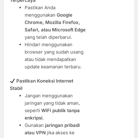
Terpercaya
Pastikan Anda
menggunakan
Google
Chrome, Mozilla Firefox,
Safari, atau Microsoft Edge
yang telah diperbarui.
Hindari menggunakan
browser yang sudah usang
atau tidak mendapatkan
update keamanan terbaru.
Pastikan Koneksi Internet
Stabil
Jangan menggunakan
jaringan yang tidak aman,
seperti
WiFi publik tanpa
enkripsi
.
Gunakan
jaringan pribadi
atau VPN
jika akses ke