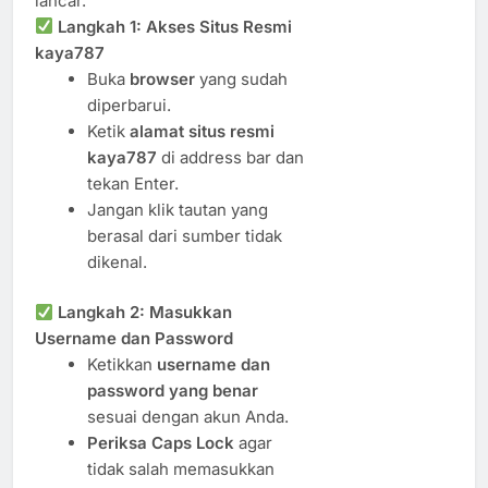
lancar.
Langkah 1: Akses Situs Resmi
kaya787
Buka
browser
yang sudah
diperbarui.
Ketik
alamat situs resmi
kaya787
di address bar dan
tekan Enter.
Jangan klik tautan yang
berasal dari sumber tidak
dikenal.
Langkah 2: Masukkan
Username dan Password
Ketikkan
username dan
password yang benar
sesuai dengan akun Anda.
Periksa Caps Lock
agar
tidak salah memasukkan