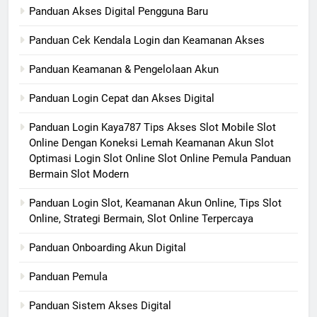
Panduan Akses Digital Pengguna Baru
Panduan Cek Kendala Login dan Keamanan Akses
Panduan Keamanan & Pengelolaan Akun
Panduan Login Cepat dan Akses Digital
Panduan Login Kaya787 Tips Akses Slot Mobile Slot
Online Dengan Koneksi Lemah Keamanan Akun Slot
Optimasi Login Slot Online Slot Online Pemula Panduan
Bermain Slot Modern
Panduan Login Slot, Keamanan Akun Online, Tips Slot
Online, Strategi Bermain, Slot Online Terpercaya
Panduan Onboarding Akun Digital
Panduan Pemula
Panduan Sistem Akses Digital