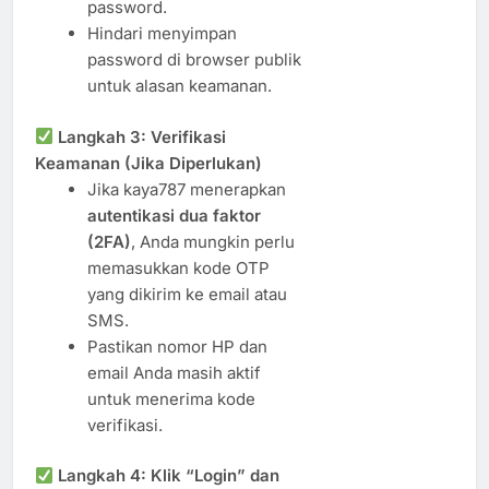
password.
Hindari menyimpan
password di browser publik
untuk alasan keamanan.
Langkah 3: Verifikasi
Keamanan (Jika Diperlukan)
Jika kaya787 menerapkan
autentikasi dua faktor
(2FA)
, Anda mungkin perlu
memasukkan kode OTP
yang dikirim ke email atau
SMS.
Pastikan nomor HP dan
email Anda masih aktif
untuk menerima kode
verifikasi.
Langkah 4: Klik “Login” dan