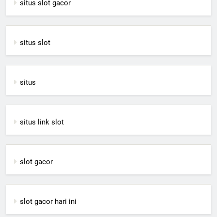
situs slot gacor
situs slot
situs
situs link slot
slot gacor
slot gacor hari ini