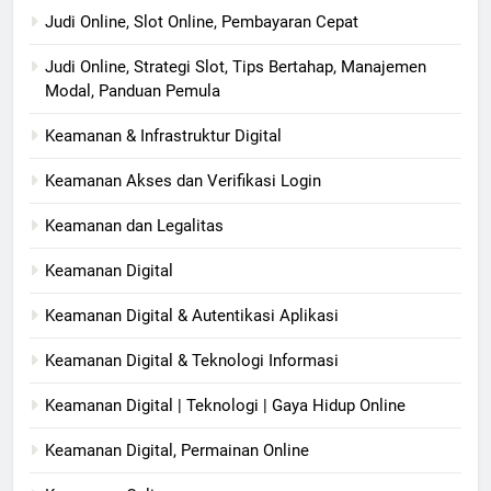
Judi Online, Slot Online, Pembayaran Cepat
Judi Online, Strategi Slot, Tips Bertahap, Manajemen
Modal, Panduan Pemula
Keamanan & Infrastruktur Digital
Keamanan Akses dan Verifikasi Login
Keamanan dan Legalitas
Keamanan Digital
Keamanan Digital & Autentikasi Aplikasi
Keamanan Digital & Teknologi Informasi
Keamanan Digital | Teknologi | Gaya Hidup Online
Keamanan Digital, Permainan Online