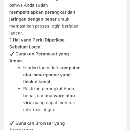
bahwa Anda sudah
mempersiapkan perangkat dan
jaringan dengan benar
untuk
memastikan proses login berjalan
lancar.
?
Hal yang Perlu Diperiksa
Sebelum Login:
Gunakan Perangkat yang
Aman
Hindari login dari
komputer
atau smartphone yang
tidak dikenal
.
Pastikan perangkat Anda
bebas dari
malware atau
virus
yang dapat mencuri
informasi login.
Gunakan Browser yang