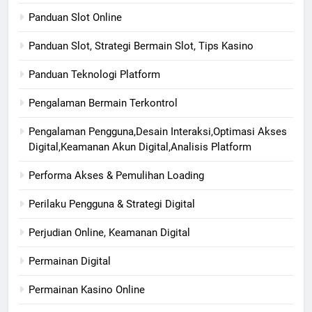
Panduan Slot Online
Panduan Slot, Strategi Bermain Slot, Tips Kasino
Panduan Teknologi Platform
Pengalaman Bermain Terkontrol
Pengalaman Pengguna,Desain Interaksi,Optimasi Akses
Digital,Keamanan Akun Digital,Analisis Platform
Performa Akses & Pemulihan Loading
Perilaku Pengguna & Strategi Digital
Perjudian Online, Keamanan Digital
Permainan Digital
Permainan Kasino Online