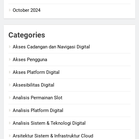
October 2024
Categories
Akses Cadangan dan Navigasi Digital
Akses Pengguna
Akses Platform Digital
Aksesibilitas Digital
Analisis Permainan Slot
Analisis Platform Digital
Analisis Sistem & Teknologi Digital
Arsitektur Sistem & Infrastruktur Cloud