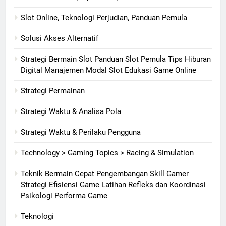
Slot Online, Teknologi Perjudian, Panduan Pemula
Solusi Akses Alternatif
Strategi Bermain Slot Panduan Slot Pemula Tips Hiburan
Digital Manajemen Modal Slot Edukasi Game Online
Strategi Permainan
Strategi Waktu & Analisa Pola
Strategi Waktu & Perilaku Pengguna
Technology > Gaming Topics > Racing & Simulation
Teknik Bermain Cepat Pengembangan Skill Gamer
Strategi Efisiensi Game Latihan Refleks dan Koordinasi
Psikologi Performa Game
Teknologi