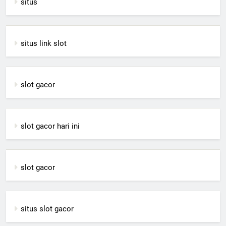
situs
situs link slot
slot gacor
slot gacor hari ini
slot gacor
situs slot gacor