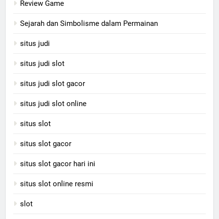
Review Game
Sejarah dan Simbolisme dalam Permainan
situs judi
situs judi slot
situs judi slot gacor
situs judi slot online
situs slot
situs slot gacor
situs slot gacor hari ini
situs slot online resmi
slot