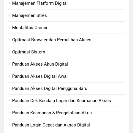
Manajemen Platform Digital
Manajemen Stres
Mentalitas Gamer
Optimasi Browser dan Pemulihan Akses
Optimasi Sistem
Panduan Akses Akun Digital
Panduan Akses Digital Awal
Panduan Akses Digital Pengguna Baru
Panduan Cek Kendala Login dan Keamanan Akses
Panduan Keamanan & Pengelolaan Akun
Panduan Login Cepat dan Akses Digital