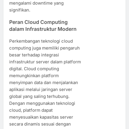
mengalami downtime yang
signifikan.
Peran Cloud Computing
dalam Infrastruktur Modern
Perkembangan teknologi cloud
computing juga memiliki pengaruh
besar terhadap integrasi
infrastruktur server dalam platform
digital. Cloud computing
memungkinkan platform
menyimpan data dan menjalankan
aplikasi melalui jaringan server
global yang saling terhubung.
Dengan menggunakan teknologi
cloud, platform dapat
menyesuaikan kapasitas server
secara dinamis sesuai dengan