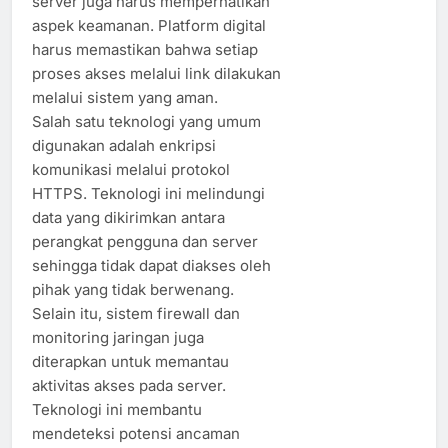
server juga harus memperhatikan
aspek keamanan. Platform digital
harus memastikan bahwa setiap
proses akses melalui link dilakukan
melalui sistem yang aman.
Salah satu teknologi yang umum
digunakan adalah enkripsi
komunikasi melalui protokol
HTTPS. Teknologi ini melindungi
data yang dikirimkan antara
perangkat pengguna dan server
sehingga tidak dapat diakses oleh
pihak yang tidak berwenang.
Selain itu, sistem firewall dan
monitoring jaringan juga
diterapkan untuk memantau
aktivitas akses pada server.
Teknologi ini membantu
mendeteksi potensi ancaman