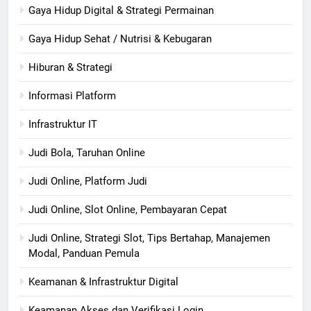
Gaya Hidup Digital & Strategi Permainan
Gaya Hidup Sehat / Nutrisi & Kebugaran
Hiburan & Strategi
Informasi Platform
Infrastruktur IT
Judi Bola, Taruhan Online
Judi Online, Platform Judi
Judi Online, Slot Online, Pembayaran Cepat
Judi Online, Strategi Slot, Tips Bertahap, Manajemen
Modal, Panduan Pemula
Keamanan & Infrastruktur Digital
Keamanan Akses dan Verifikasi Login