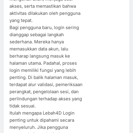
akses, serta memastikan bahwa
aktivitas dilakukan oleh pengguna
yang tepat.
Bagi pengguna baru, login sering
dianggap sebagai langkah
sederhana. Mereka hanya
memasukkan data akun, lalu
berharap langsung masuk ke
halaman utama. Padahal, proses
login memiliki fungsi yang lebih
penting. Di balik halaman masuk,
terdapat alur validasi, pemeriksaan
perangkat, pengelolaan sesi, dan
perlindungan terhadap akses yang
tidak sesuai.
Itulah mengapa Lebah4D Login
penting untuk dipahami secara
menyeluruh. Jika pengguna