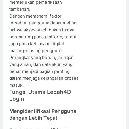
memerlukan pemeriksaan
tambahan.
Dengan memahami faktor
tersebut, pengguna dapat melihat
bahwa akses stabil bukan hanya
bergantung pada platform, tetapi
juga pada kebiasaan digital
masing-masing pengguna.
Perangkat yang bersih, jaringan
yang aman, dan data akun yang
benar menjadi bagian penting
dalam menjaga kelancaran proses
masuk.
Fungsi Utama Lebah4D
Login
Mengidentifikasi Pengguna
dengan Lebih Tepat