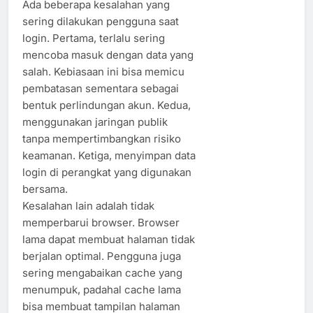
Ada beberapa kesalahan yang
sering dilakukan pengguna saat
login. Pertama, terlalu sering
mencoba masuk dengan data yang
salah. Kebiasaan ini bisa memicu
pembatasan sementara sebagai
bentuk perlindungan akun. Kedua,
menggunakan jaringan publik
tanpa mempertimbangkan risiko
keamanan. Ketiga, menyimpan data
login di perangkat yang digunakan
bersama.
Kesalahan lain adalah tidak
memperbarui browser. Browser
lama dapat membuat halaman tidak
berjalan optimal. Pengguna juga
sering mengabaikan cache yang
menumpuk, padahal cache lama
bisa membuat tampilan halaman