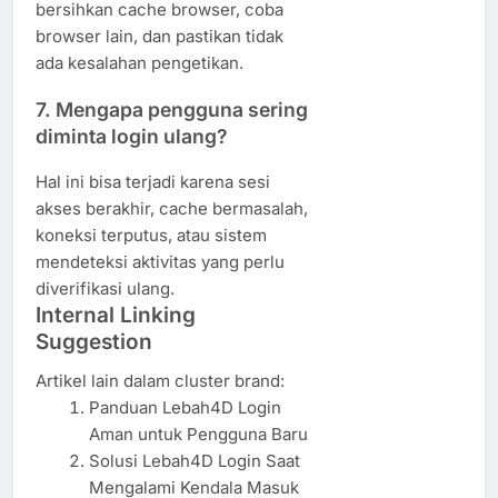
bersihkan cache browser, coba
browser lain, dan pastikan tidak
ada kesalahan pengetikan.
7. Mengapa pengguna sering
diminta login ulang?
Hal ini bisa terjadi karena sesi
akses berakhir, cache bermasalah,
koneksi terputus, atau sistem
mendeteksi aktivitas yang perlu
diverifikasi ulang.
Internal Linking
Suggestion
Artikel lain dalam cluster brand:
Panduan Lebah4D Login
Aman untuk Pengguna Baru
Solusi Lebah4D Login Saat
Mengalami Kendala Masuk