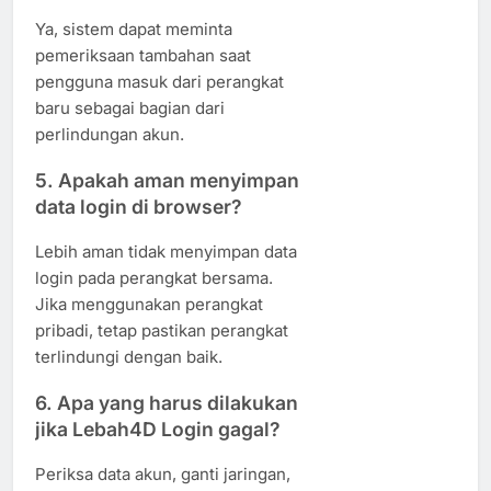
Ya, sistem dapat meminta
pemeriksaan tambahan saat
pengguna masuk dari perangkat
baru sebagai bagian dari
perlindungan akun.
5. Apakah aman menyimpan
data login di browser?
Lebih aman tidak menyimpan data
login pada perangkat bersama.
Jika menggunakan perangkat
pribadi, tetap pastikan perangkat
terlindungi dengan baik.
6. Apa yang harus dilakukan
jika Lebah4D Login gagal?
Periksa data akun, ganti jaringan,