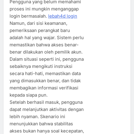
Pengguna yang belum memahami
proses ini mungkin menganggap
login bermasalah.
lebah4d login
Namun, dari sisi keamanan,
pemeriksaan perangkat baru
adalah hal yang wajar. Sistem perlu
memastikan bahwa akses benar-
benar dilakukan oleh pemilik akun.
Dalam situasi seperti ini, pengguna
sebaiknya mengikuti instruksi
secara hati-hati, memastikan data
yang dimasukkan benar, dan tidak
membagikan informasi verifikasi
kepada siapa pun.
Setelah berhasil masuk, pengguna
dapat melanjutkan aktivitas dengan
lebih nyaman. Skenario ini
menunjukkan bahwa stabilitas
akses bukan hanya soal kecepatan,