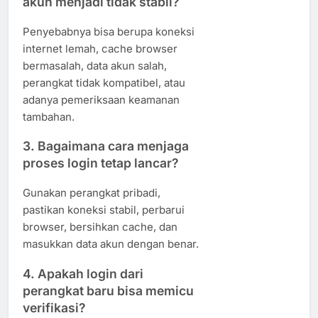
akun menjadi tidak stabil?
Penyebabnya bisa berupa koneksi
internet lemah, cache browser
bermasalah, data akun salah,
perangkat tidak kompatibel, atau
adanya pemeriksaan keamanan
tambahan.
3. Bagaimana cara menjaga
proses login tetap lancar?
Gunakan perangkat pribadi,
pastikan koneksi stabil, perbarui
browser, bersihkan cache, dan
masukkan data akun dengan benar.
4. Apakah login dari
perangkat baru bisa memicu
verifikasi?