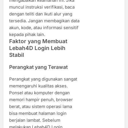
mengabaikan keamanan ini. Jika
muncul instruksi verifikasi, baca
dengan teliti dan ikuti alur yang
tersedia. Jangan membagikan data
akun, kode, atau informasi sensitif
kepada pihak lain.
Faktor yang Membuat
Lebah4D Login Lebih
Stabil
Perangkat yang Terawat
Perangkat yang digunakan sangat
memengaruhi kualitas akses.
Ponsel atau komputer dengan
memori hampir penuh, browser
berat, atau sistem operasi lama
bisa membuat halaman login
berjalan lambat. Sebelum
melakukan Lebah4D Login,