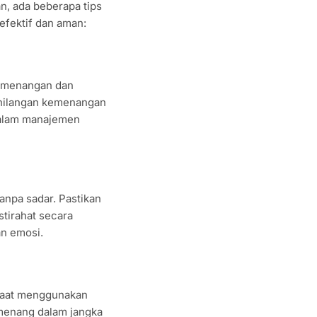
n, ada beberapa tips
efektif dan aman:
kemenangan dan
ehilangan kemenangan
 dalam manajemen
anpa sadar. Pastikan
tirahat secara
n emosi.
 saat menggunakan
menang dalam jangka