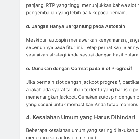
panjang. RTP yang tinggi menunjukkan bahwa slot 
pengembalian yang lebih baik kepada pemain.
d. Jangan Hanya Bergantung pada Autospin
Meskipun autospin menawarkan kenyamanan, jang
sepenuhnya pada fitur ini. Tetap perhatikan jalann
sesuaikan strategi Anda sesuai dengan hasil putara
e. Gunakan dengan Cermat pada Slot Progresif
Jika bermain slot dengan jackpot progresif, pasti
apakah ada syarat taruhan tertentu yang harus dip
memenangkan jackpot. Gunakan autospin dengan p
yang sesuai untuk memastikan Anda tetap memenuh
4.
Kesalahan Umum yang Harus Dihindari
Beberapa kesalahan umum yang sering dilakukan o
menggunakan autospin meliputi: