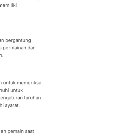
memiliki
an bergantung
ya permainan dan
n.
kan untuk memeriksa
enuhi untuk
engaturan taruhan
i syarat.
leh pemain saat