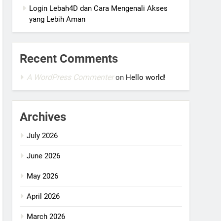
Login Lebah4D dan Cara Mengenali Akses
yang Lebih Aman
Recent Comments
A WordPress Commenter
on
Hello world!
Archives
July 2026
June 2026
May 2026
April 2026
March 2026