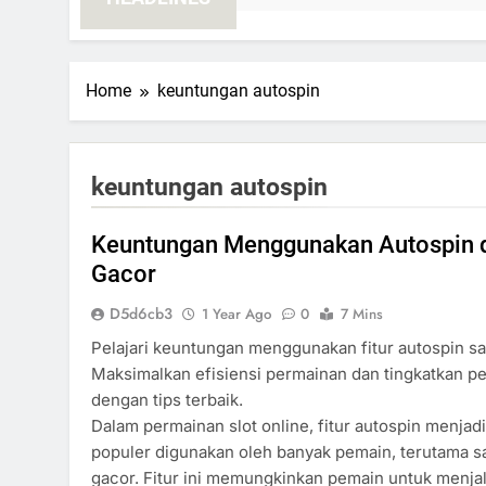
Home
keuntungan autospin
keuntungan autospin
Keuntungan Menggunakan Autospin d
Gacor
D5d6cb3
1 Year Ago
0
7 Mins
Pelajari keuntungan menggunakan fitur autospin sa
Maksimalkan efisiensi permainan dan tingkatkan 
dengan tips terbaik.
Dalam permainan slot online, fitur autospin menjadi
populer digunakan oleh banyak pemain, terutama sa
gacor. Fitur ini memungkinkan pemain untuk menja