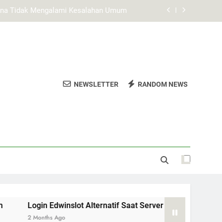
una Tidak Mengalami Kesalahan Umum
ma Tidak Merespons dengan Tetap Aman
Penting untuk Akses Akun yang Stabil
 TIARA4D Link Alternatif Sulit Dibuka
NEWSLETTER
RANDOM NEWS
una Tidak Mengalami Kesalahan Umum
ma Tidak Merespons dengan Tetap Aman
k Gaya Yang Stylish Dan Modis.
Penting untuk Akses Akun yang Stabil
n Edwinslot Alternatif Saat Server Utama Tidak Merespons 
nths Ago