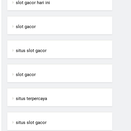
slot gacor hari ini
slot gacor
situs slot gacor
slot gacor
situs terpercaya
situs slot gacor