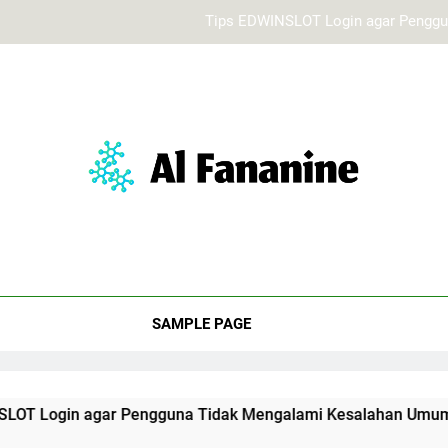
Tips EDWINSLOT Login agar Pengg
Login Edwinslot Alternatif Saat Server Uta
Mengapa Lebah4D Login 
Cara Membersihkan Cache saat
Tips EDWINSLOT Login agar Pengg
Login Edwinslot Alternatif Saat Server Uta
Fananine
ashion Dan Aksesori Berkualitas Di Al Fananine. Pilihan Untu
Mengapa Lebah4D Login 
SAMPLE PAGE
 agar Pengguna Tidak Mengalami Kesalahan Umum
Logi
2 Mo