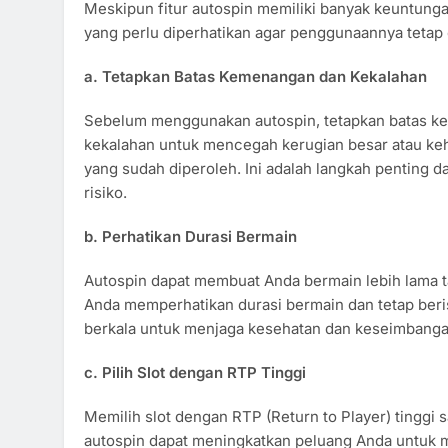
Meskipun fitur autospin memiliki banyak keuntunga
yang perlu diperhatikan agar penggunaannya tetap 
a. Tetapkan Batas Kemenangan dan Kekalahan
Sebelum menggunakan autospin, tetapkan batas 
kekalahan untuk mencegah kerugian besar atau k
yang sudah diperoleh. Ini adalah langkah penting
risiko.
b. Perhatikan Durasi Bermain
Autospin dapat membuat Anda bermain lebih lama t
Anda memperhatikan durasi bermain dan tetap beris
berkala untuk menjaga kesehatan dan keseimbanga
c. Pilih Slot dengan RTP Tinggi
Memilih slot dengan RTP (Return to Player) tinggi
autospin dapat meningkatkan peluang Anda untuk 