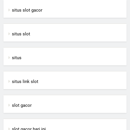
situs slot gacor
situs slot
situs
situs link slot
slot gacor
slot gacor hari ini