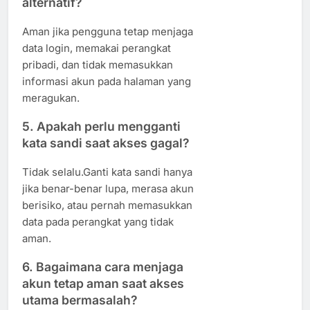
alternatif?
Aman jika pengguna tetap menjaga
data login, memakai perangkat
pribadi, dan tidak memasukkan
informasi akun pada halaman yang
meragukan.
5. Apakah perlu mengganti
kata sandi saat akses gagal?
Tidak selalu.Ganti kata sandi hanya
jika benar-benar lupa, merasa akun
berisiko, atau pernah memasukkan
data pada perangkat yang tidak
aman.
6. Bagaimana cara menjaga
akun tetap aman saat akses
utama bermasalah?