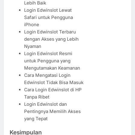
Lebih Baik
Login Edwinslot Lewat
Safari untuk Pengguna
iPhone
Login Edwinslot Terbaru
dengan Akses yang Lebih
Nyaman
Login Edwinslot Resmi
untuk Pengguna yang
Mengutamakan Keamanan
Cara Mengatasi Login
Edwinslot Tidak Bisa Masuk
Cara Login Edwinslot di HP
Tanpa Ribet
Login Edwinslot dan
Pentingnya Memilih Akses
yang Tepat
Kesimpulan