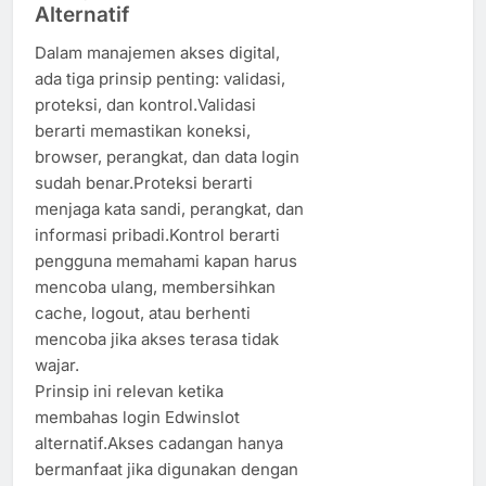
Alternatif
Dalam manajemen akses digital,
ada tiga prinsip penting: validasi,
proteksi, dan kontrol.Validasi
berarti memastikan koneksi,
browser, perangkat, dan data login
sudah benar.Proteksi berarti
menjaga kata sandi, perangkat, dan
informasi pribadi.Kontrol berarti
pengguna memahami kapan harus
mencoba ulang, membersihkan
cache, logout, atau berhenti
mencoba jika akses terasa tidak
wajar.
Prinsip ini relevan ketika
membahas login Edwinslot
alternatif.Akses cadangan hanya
bermanfaat jika digunakan dengan