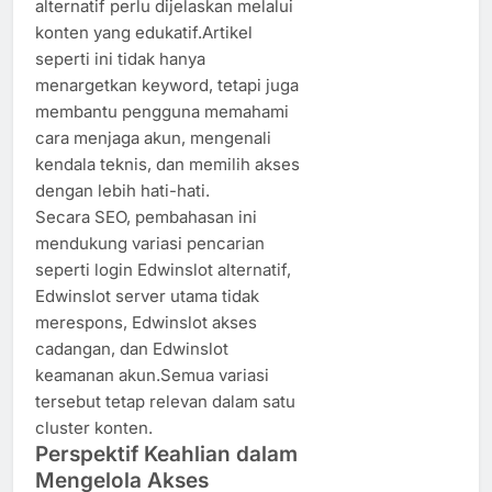
alternatif perlu dijelaskan melalui
konten yang edukatif.Artikel
seperti ini tidak hanya
menargetkan keyword, tetapi juga
membantu pengguna memahami
cara menjaga akun, mengenali
kendala teknis, dan memilih akses
dengan lebih hati-hati.
Secara SEO, pembahasan ini
mendukung variasi pencarian
seperti login Edwinslot alternatif,
Edwinslot server utama tidak
merespons, Edwinslot akses
cadangan, dan Edwinslot
keamanan akun.Semua variasi
tersebut tetap relevan dalam satu
cluster konten.
Perspektif Keahlian dalam
Mengelola Akses