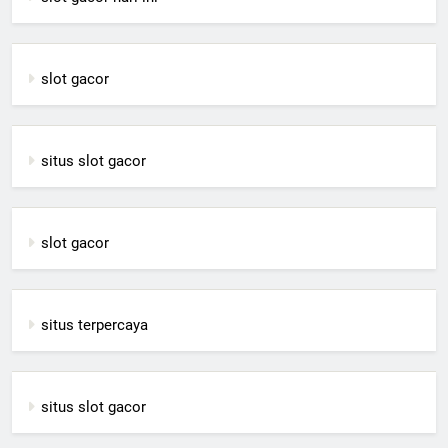
slot gacor
situs slot gacor
slot gacor
situs terpercaya
situs slot gacor