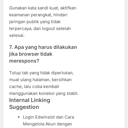
Gunakan kata sandi kuat, aktifkan
keamanan perangkat, hindari
jaringan publik yang tidak
terpercaya, dan logout setelah
selesai.
7. Apa yang harus dilakukan
jika browser tidak
merespons?
Tutup tab yang tidak diperlukan,
muat ulang halaman, bersihkan
cache, lalu coba kembali
menggunakan koneksi yang stabil.
Internal Linking
Suggestion
Login Edwinslot dan Cara
Mengelola Akun dengan