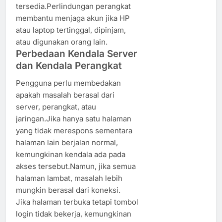
tersedia.Perlindungan perangkat
membantu menjaga akun jika HP
atau laptop tertinggal, dipinjam,
atau digunakan orang lain.
Perbedaan Kendala Server
dan Kendala Perangkat
Pengguna perlu membedakan
apakah masalah berasal dari
server, perangkat, atau
jaringan.Jika hanya satu halaman
yang tidak merespons sementara
halaman lain berjalan normal,
kemungkinan kendala ada pada
akses tersebut.Namun, jika semua
halaman lambat, masalah lebih
mungkin berasal dari koneksi.
Jika halaman terbuka tetapi tombol
login tidak bekerja, kemungkinan