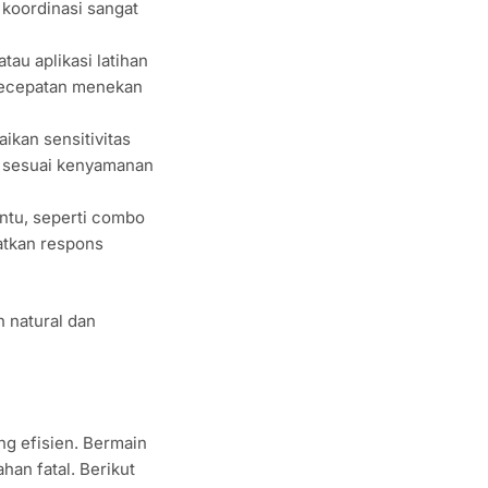
 koordinasi sangat
tau aplikasi latihan
kecepatan menekan
ikan sensitivitas
 sesuai kenyamanan
ntu, seperti combo
atkan respons
h natural dan
ng efisien. Bermain
an fatal. Berikut