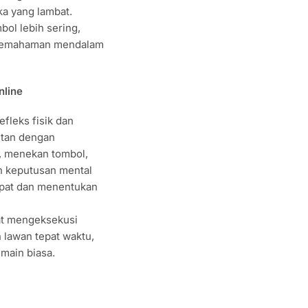
ka yang lambat.
ol lebih sering,
n pemahaman mendalam
line
fleks fisik dan
itan dengan
, menekan tombol,
n keputusan mental
epat dan menentukan
at mengeksekusi
 lawan tepat waktu,
main biasa.