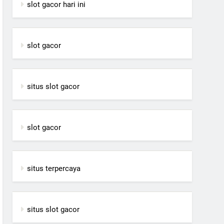
slot gacor hari ini
slot gacor
situs slot gacor
slot gacor
situs terpercaya
situs slot gacor