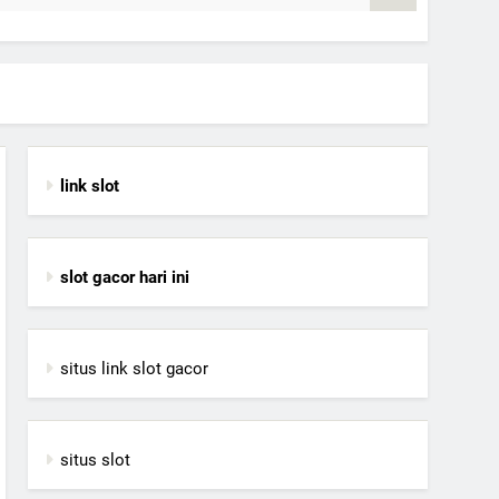
link slot
slot gacor hari ini
situs link slot gacor
situs slot