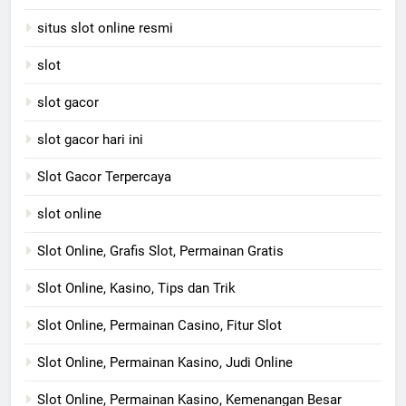
situs slot online resmi
slot
slot gacor
slot gacor hari ini
Slot Gacor Terpercaya
slot online
Slot Online, Grafis Slot, Permainan Gratis
Slot Online, Kasino, Tips dan Trik
Slot Online, Permainan Casino, Fitur Slot
Slot Online, Permainan Kasino, Judi Online
Slot Online, Permainan Kasino, Kemenangan Besar