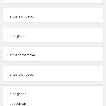
situs slot gacor
slot gacor
situs terpercaya
situs slot gacor
slot gacor
spaceman