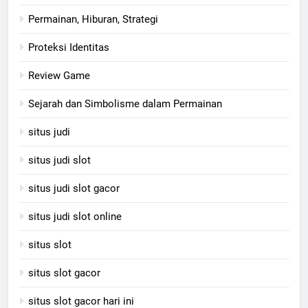
Permainan, Hiburan, Strategi
Proteksi Identitas
Review Game
Sejarah dan Simbolisme dalam Permainan
situs judi
situs judi slot
situs judi slot gacor
situs judi slot online
situs slot
situs slot gacor
situs slot gacor hari ini