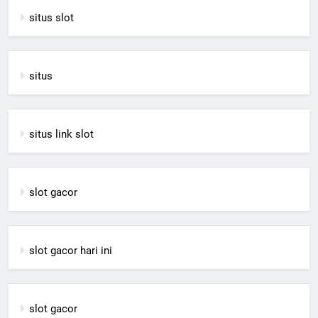
situs slot
situs
situs link slot
slot gacor
slot gacor hari ini
slot gacor