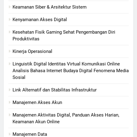
Keamanan Siber & Arsitektur Sistem
Kenyamanan Akses Digital
Kesehatan Fisik Gaming Sehat Pengembangan Diri
Produktivitas
Kinerja Operasional
Linguistik Digital Identitas Virtual Komunikasi Online
Analisis Bahasa Internet Budaya Digital Fenomena Media
Sosial
Link Alternatif dan Stabilitas Infrastruktur
Manajemen Akses Akun
Manajemen Aktivitas Digital, Panduan Akses Harian,
Keamanan Akun Online
Manajemen Data