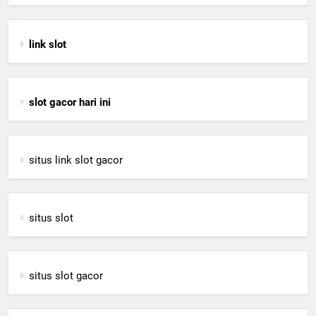
link slot
slot gacor hari ini
situs link slot gacor
situs slot
situs slot gacor