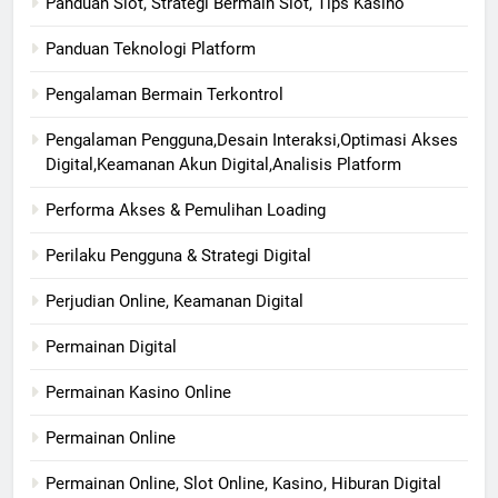
Panduan Slot, Strategi Bermain Slot, Tips Kasino
Panduan Teknologi Platform
Pengalaman Bermain Terkontrol
Pengalaman Pengguna,Desain Interaksi,Optimasi Akses
Digital,Keamanan Akun Digital,Analisis Platform
Performa Akses & Pemulihan Loading
Perilaku Pengguna & Strategi Digital
Perjudian Online, Keamanan Digital
Permainan Digital
Permainan Kasino Online
Permainan Online
Permainan Online, Slot Online, Kasino, Hiburan Digital