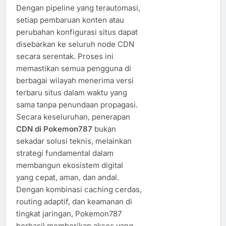
Dengan pipeline yang terautomasi,
setiap pembaruan konten atau
perubahan konfigurasi situs dapat
disebarkan ke seluruh node CDN
secara serentak. Proses ini
memastikan semua pengguna di
berbagai wilayah menerima versi
terbaru situs dalam waktu yang
sama tanpa penundaan propagasi.
Secara keseluruhan, penerapan
CDN di Pokemon787
bukan
sekadar solusi teknis, melainkan
strategi fundamental dalam
membangun ekosistem digital
yang cepat, aman, dan andal.
Dengan kombinasi caching cerdas,
routing adaptif, dan keamanan di
tingkat jaringan, Pokemon787
berhasil memberikan akses yang