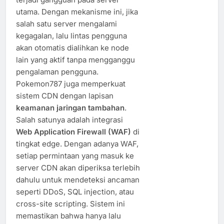
utama. Dengan mekanisme ini, jika
salah satu server mengalami
kegagalan, lalu lintas pengguna
akan otomatis dialihkan ke node
lain yang aktif tanpa mengganggu
pengalaman pengguna.
Pokemon787 juga memperkuat
sistem CDN dengan lapisan
keamanan jaringan tambahan
.
Salah satunya adalah integrasi
Web Application Firewall (WAF)
di
tingkat edge. Dengan adanya WAF,
setiap permintaan yang masuk ke
server CDN akan diperiksa terlebih
dahulu untuk mendeteksi ancaman
seperti DDoS, SQL injection, atau
cross-site scripting. Sistem ini
memastikan bahwa hanya lalu