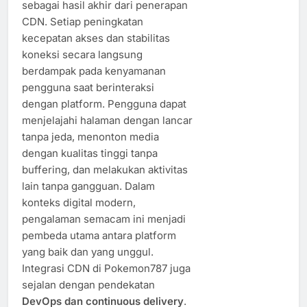
sebagai hasil akhir dari penerapan
CDN. Setiap peningkatan
kecepatan akses dan stabilitas
koneksi secara langsung
berdampak pada kenyamanan
pengguna saat berinteraksi
dengan platform. Pengguna dapat
menjelajahi halaman dengan lancar
tanpa jeda, menonton media
dengan kualitas tinggi tanpa
buffering, dan melakukan aktivitas
lain tanpa gangguan. Dalam
konteks digital modern,
pengalaman semacam ini menjadi
pembeda utama antara platform
yang baik dan yang unggul.
Integrasi CDN di Pokemon787 juga
sejalan dengan pendekatan
DevOps dan continuous delivery
.