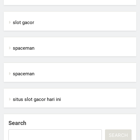
slot gacor
spaceman
spaceman
situs slot gacor hari ini
Search
SEARCH