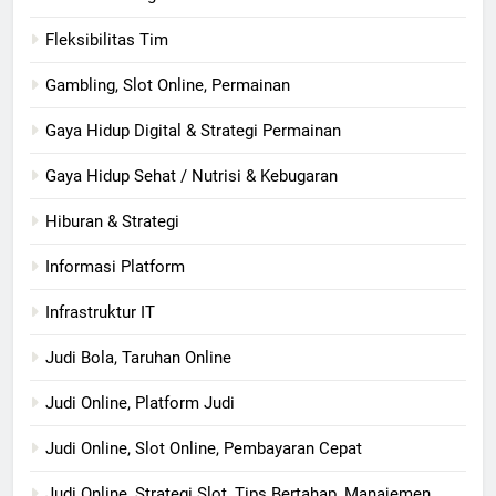
Fleksibilitas Tim
Gambling, Slot Online, Permainan
Gaya Hidup Digital & Strategi Permainan
Gaya Hidup Sehat / Nutrisi & Kebugaran
Hiburan & Strategi
Informasi Platform
Infrastruktur IT
Judi Bola, Taruhan Online
Judi Online, Platform Judi
Judi Online, Slot Online, Pembayaran Cepat
Judi Online, Strategi Slot, Tips Bertahap, Manajemen