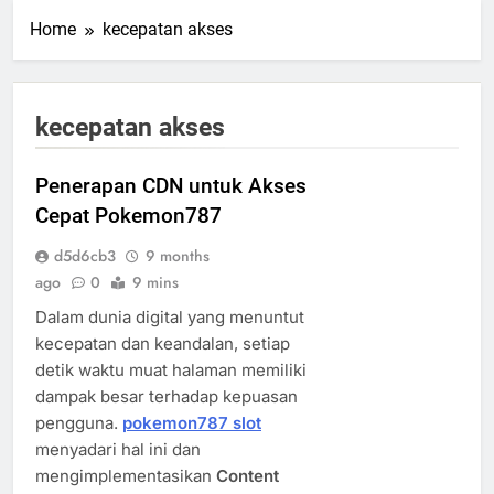
Home
kecepatan akses
kecepatan akses
Penerapan CDN untuk Akses
Cepat Pokemon787
d5d6cb3
9 months
ago
0
9 mins
Dalam dunia digital yang menuntut
kecepatan dan keandalan, setiap
detik waktu muat halaman memiliki
dampak besar terhadap kepuasan
pengguna.
pokemon787 slot
menyadari hal ini dan
mengimplementasikan
Content