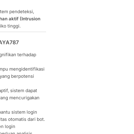
stem pendeteksi,
n aktif (Intrusion
ko tinggi.
KAYA787
nifikan terhadap
pu mengidentifikasi
 yang berpotensi
ptif, sistem dapat
 yang mencurigakan
ntu sistem login
as otomatis dari bot.
en login
erluan analisis