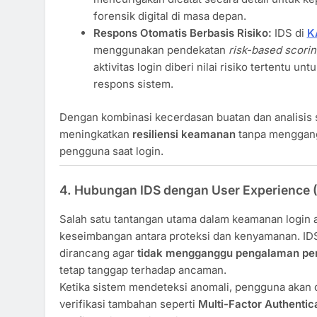
forensik digital di masa depan.
Respons Otomatis Berbasis Risiko:
IDS di
K
menggunakan pendekatan
risk-based scori
aktivitas login diberi nilai risiko tertentu u
respons sistem.
Dengan kombinasi kecerdasan buatan dan analisis st
meningkatkan
resiliensi keamanan
tanpa menggan
pengguna saat login.
4. Hubungan IDS dengan User Experience 
Salah satu tantangan utama dalam keamanan login 
keseimbangan antara proteksi dan kenyamanan. ID
dirancang agar
tidak mengganggu pengalaman pe
tetap tanggap terhadap ancaman.
Ketika sistem mendeteksi anomali, pengguna akan 
verifikasi tambahan seperti
Multi-Factor Authentic