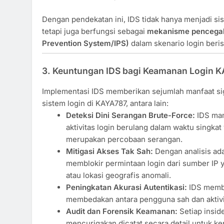
Dengan pendekatan ini, IDS tidak hanya menjadi si
tetapi juga berfungsi sebagai
mekanisme pencegaha
Prevention System/IPS)
dalam skenario login berisi
3. Keuntungan IDS bagi Keamanan Login 
Implementasi IDS memberikan sejumlah manfaat sig
sistem login di KAYA787, antara lain:
Deteksi Dini Serangan Brute-Force:
IDS mam
aktivitas login berulang dalam waktu singkat
merupakan percobaan serangan.
Mitigasi Akses Tak Sah:
Dengan analisis ada
memblokir permintaan login dari sumber IP
atau lokasi geografis anomali.
Peningkatan Akurasi Autentikasi:
IDS memba
membedakan antara pengguna sah dan aktivit
Audit dan Forensik Keamanan:
Setiap insid
mencurigakan dicatat secara detail untuk kep