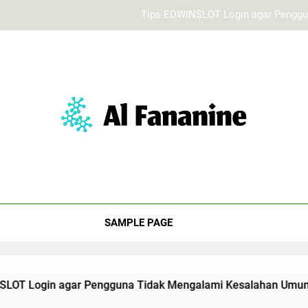
Tips EDWINSLOT Login agar Pengg
Login Edwinslot Alternatif Saat Server Uta
Mengapa Lebah4D Login 
Cara Membersihkan Cache saat
Tips EDWINSLOT Login agar Pengg
Login Edwinslot Alternatif Saat Server Uta
Fananine
ashion Dan Aksesori Berkualitas Di Al Fananine. Pilihan Untu
Mengapa Lebah4D Login 
SAMPLE PAGE
 agar Pengguna Tidak Mengalami Kesalahan Umum
Logi
2 Mo