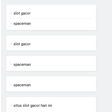
slot gacor
spaceman
slot gacor
spaceman
spaceman
situs slot gacor hari ini