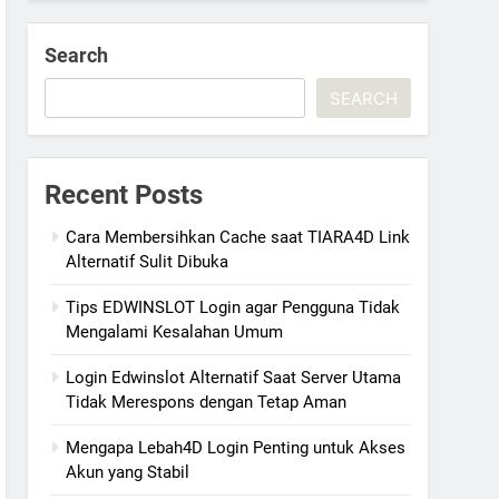
Search
SEARCH
Recent Posts
Cara Membersihkan Cache saat TIARA4D Link
Alternatif Sulit Dibuka
Tips EDWINSLOT Login agar Pengguna Tidak
Mengalami Kesalahan Umum
Login Edwinslot Alternatif Saat Server Utama
Tidak Merespons dengan Tetap Aman
Mengapa Lebah4D Login Penting untuk Akses
Akun yang Stabil