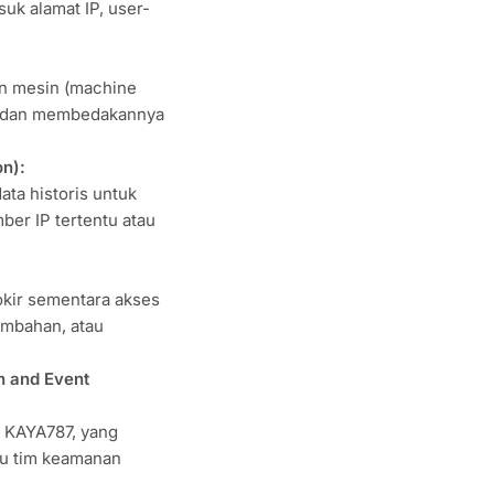
uk alamat IP, user-
n mesin (machine
al dan membedakannya
on):
ta historis untuk
ber IP tertentu atau
okir sementara akses
ambahan, atau
n and Event
 KAYA787, yang
u tim keamanan