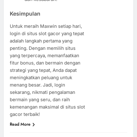
Kesimpulan
Untuk meraih Maxwin setiap hari,
login di situs slot gacor yang tepat
adalah langkah pertama yang
penting. Dengan memilih situs
yang terpercaya, memanfaatkan
fitur bonus, dan bermain dengan
strategi yang tepat, Anda dapat
meningkatkan peluang untuk
menang besar. Jadi, login
sekarang, nikmati pengalaman
bermain yang seru, dan raih
kemenangan maksimal di situs slot
gacor terbaik!
Read More