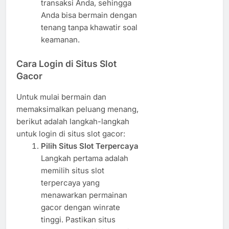
transaksi Anda, sehingga
Anda bisa bermain dengan
tenang tanpa khawatir soal
keamanan.
Cara Login di Situs Slot
Gacor
Untuk mulai bermain dan
memaksimalkan peluang menang,
berikut adalah langkah-langkah
untuk login di situs slot gacor:
Pilih Situs Slot Terpercaya
Langkah pertama adalah
memilih situs slot
terpercaya yang
menawarkan permainan
gacor dengan winrate
tinggi. Pastikan situs