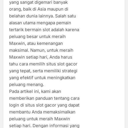
yang sangat digemari banyak
orang, baik di Asia maupun di
belahan dunia lainnya. Salah satu
alasan utama mengapa pemain
tertarik bermain slot adalah karena
peluang besar untuk meraih
Maxwin, atau kemenangan
maksimal. Namun, untuk meraih
Maxwin setiap hari, Anda harus
tahu cara memilih situs slot gacor
yang tepat, serta memiliki strategi
yang efektif untuk meningkatkan
peluang menang.
Pada artikel ini, kami akan
memberikan panduan tentang cara
login di situs slot gacor yang dapat
membantu Anda memaksimalkan
peluang untuk meraih Maxwin
setiap hari. Dengan informasi yang