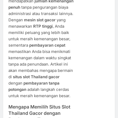
mendapatkan
jumlah kemenangan
penuh
tanpa pengurangan biaya
administrasi atau transaksi lainnya.
Dengan
mesin slot gacor
yang
menawarkan
RTP tinggi
, Anda
memiliki peluang yang lebih baik
untuk meraih kemenangan besar,
sementara
pembayaran cepat
memastikan Anda bisa menikmati
kemenangan dalam waktu singkat
tanpa ada penundaan. Artikel ini
akan membahas mengapa bermain
di
situs slot Thailand gacor
dengan
pembayaran tanpa
potongan
adalah langkah cerdas
untuk meraih kemenangan besar.
Mengapa Memilih Situs Slot
Thailand Gacor dengan