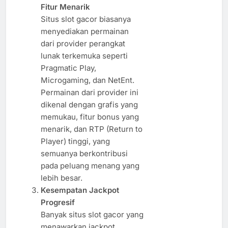
Fitur Menarik
Situs slot gacor biasanya
menyediakan permainan
dari provider perangkat
lunak terkemuka seperti
Pragmatic Play,
Microgaming, dan NetEnt.
Permainan dari provider ini
dikenal dengan grafis yang
memukau, fitur bonus yang
menarik, dan RTP (Return to
Player) tinggi, yang
semuanya berkontribusi
pada peluang menang yang
lebih besar.
Kesempatan Jackpot
Progresif
Banyak situs slot gacor yang
menawarkan jackpot