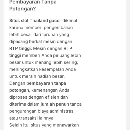
Pembayaran Tanpa
Potongan?
Situs slot Thailand gacor
dikenal
karena memberi pengembalian
lebih besar dari taruhan yang
dipasang berkat mesin dengan
RTP tinggi
. Mesin dengan
RTP
tinggi
memberi Anda peluang lebih
besar untuk menang lebih sering,
meningkatkan kesempatan Anda
untuk meraih hadiah besar.
Dengan
pembayaran tanpa
potongan
, kemenangan Anda
diproses dengan efisien dan
diterima dalam
jumlah penuh
tanpa
pengurangan biaya administrasi
atau transaksi lainnya.
Selain itu, situs yang menawarkan