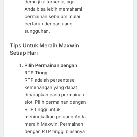
demo jika tersedia, agar
Anda bisa lebih memahami
permainan sebelum mulai
bertaruh dengan uang
sungguhan.
Tips Untuk Meraih Maxwin
Setiap Hari
Pilih Permainan dengan
RTP Tinggi
RTP adalah persentase
kemenangan yang dapat
diharapkan pada permainan
slot. Pilih permainan dengan
RTP tinggi untuk
meningkatkan peluang Anda
meraih Maxwin. Permainan
dengan RTP tinggi biasanya