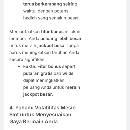
terus berkembang
seiring
waktu, dengan potensi
hadiah yang semakin besar.
Memanfaatkan
fitur bonus
ini akan
memberi Anda
peluang lebih besar
untuk meraih
jackpot besar
tanpa
harus meningkatkan taruhan Anda
secara signifikan.
Fakta
:
Fitur bonus
seperti
putaran gratis
dan
wilds
dapat meningkatkan
peluang Anda untuk
meraih
jackpot besar
.
4.
Pahami Volatilitas Mesin
Slot untuk Menyesuaikan
Gaya Bermain Anda