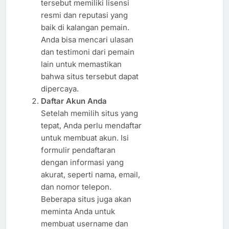
tersebut memiliki lisensi
resmi dan reputasi yang
baik di kalangan pemain.
Anda bisa mencari ulasan
dan testimoni dari pemain
lain untuk memastikan
bahwa situs tersebut dapat
dipercaya.
Daftar Akun Anda
Setelah memilih situs yang
tepat, Anda perlu mendaftar
untuk membuat akun. Isi
formulir pendaftaran
dengan informasi yang
akurat, seperti nama, email,
dan nomor telepon.
Beberapa situs juga akan
meminta Anda untuk
membuat username dan