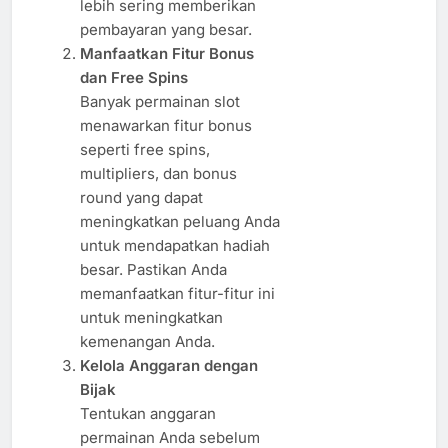
lebih sering memberikan
pembayaran yang besar.
Manfaatkan Fitur Bonus
dan Free Spins
Banyak permainan slot
menawarkan fitur bonus
seperti free spins,
multipliers, dan bonus
round yang dapat
meningkatkan peluang Anda
untuk mendapatkan hadiah
besar. Pastikan Anda
memanfaatkan fitur-fitur ini
untuk meningkatkan
kemenangan Anda.
Kelola Anggaran dengan
Bijak
Tentukan anggaran
permainan Anda sebelum