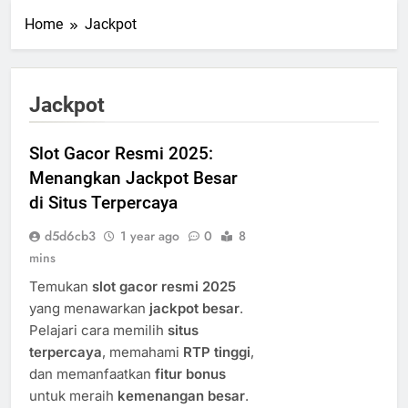
Home
Jackpot
Jackpot
Slot Gacor Resmi 2025:
Menangkan Jackpot Besar
di Situs Terpercaya
d5d6cb3
1 year ago
0
8
mins
Temukan
slot gacor resmi 2025
yang menawarkan
jackpot besar
.
Pelajari cara memilih
situs
terpercaya
, memahami
RTP tinggi
,
dan memanfaatkan
fitur bonus
untuk meraih
kemenangan besar
.