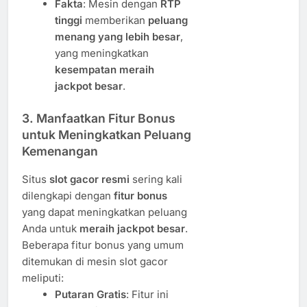
Fakta
: Mesin dengan
RTP
tinggi
memberikan
peluang
menang yang lebih besar
,
yang meningkatkan
kesempatan meraih
jackpot besar
.
3.
Manfaatkan Fitur Bonus
untuk Meningkatkan Peluang
Kemenangan
Situs
slot gacor resmi
sering kali
dilengkapi dengan
fitur bonus
yang dapat meningkatkan peluang
Anda untuk
meraih jackpot besar
.
Beberapa fitur bonus yang umum
ditemukan di mesin slot gacor
meliputi:
Putaran Gratis
: Fitur ini