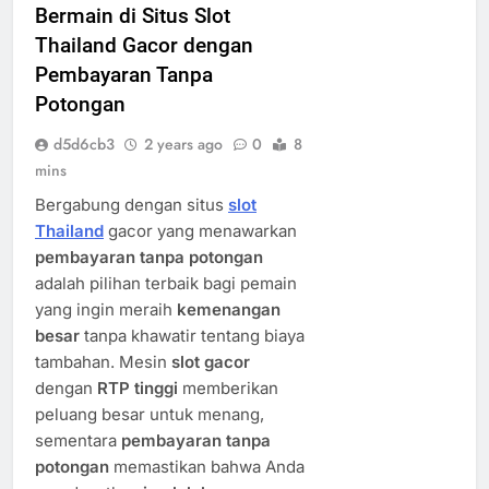
Bermain di Situs Slot
Thailand Gacor dengan
Pembayaran Tanpa
Potongan
d5d6cb3
2 years ago
0
8
mins
Bergabung dengan situs
slot
Thailand
gacor yang menawarkan
pembayaran tanpa potongan
adalah pilihan terbaik bagi pemain
yang ingin meraih
kemenangan
besar
tanpa khawatir tentang biaya
tambahan. Mesin
slot gacor
dengan
RTP tinggi
memberikan
peluang besar untuk menang,
sementara
pembayaran tanpa
potongan
memastikan bahwa Anda