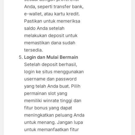
Anda, seperti transfer bank,
e-wallet, atau kartu kredit.
Pastikan untuk memeriksa
saldo Anda setelah
melakukan deposit untuk
memastikan dana sudah
tersedia.
Login dan Mulai Bermain
Setelah deposit berhasil,
login ke situs menggunakan
username dan password
yang telah Anda buat. Pilih
permainan slot yang
memiliki winrate tinggi dan
fitur bonus yang dapat
meningkatkan peluang Anda
untuk menang. Jangan lupa
untuk memanfaatkan fitur