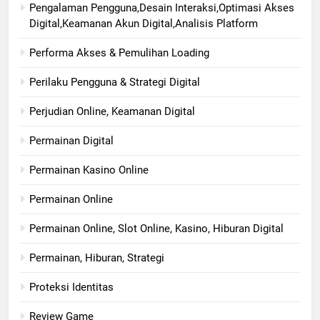
Pengalaman Pengguna,Desain Interaksi,Optimasi Akses
Digital,Keamanan Akun Digital,Analisis Platform
Performa Akses & Pemulihan Loading
Perilaku Pengguna & Strategi Digital
Perjudian Online, Keamanan Digital
Permainan Digital
Permainan Kasino Online
Permainan Online
Permainan Online, Slot Online, Kasino, Hiburan Digital
Permainan, Hiburan, Strategi
Proteksi Identitas
Review Game