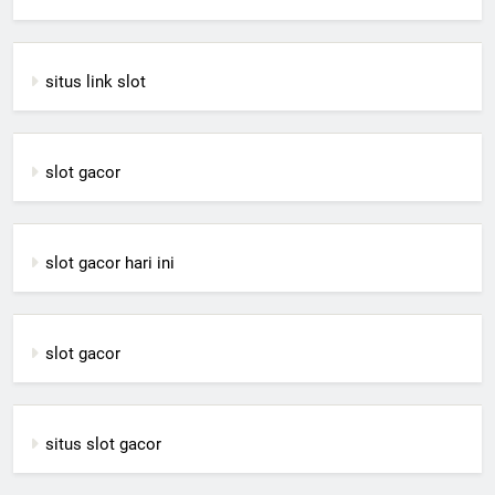
situs link slot
slot gacor
slot gacor hari ini
slot gacor
situs slot gacor