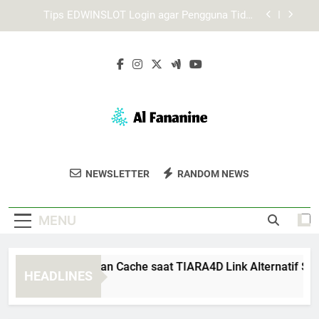
Skip
Login Edwinslot Alternatif Saat Server Utama
to
Tidak Merespons dengan Tetap Aman
content
Mengapa Lebah4D Login Penting untuk Akses
Akun yang Stabil
Cara Membersihkan Cache saat TIARA4D Link
Alternatif Sulit Dibuka
Tips EDWINSLOT Login agar Pengguna Tidak
Mengalami Kesalahan Umum
Login Edwinslot Alternatif Saat Server Utama
Tidak Merespons dengan Tetap Aman
Al Fananine
Dapatkan Fashion Dan Aksesori Berkualitas
Mengapa Lebah4D Login Penting untuk Akses
NEWSLETTER
RANDOM NEWS
Akun yang Stabil
Di Al Fananine. Pilihan Untuk Gaya Yang
Stylish Dan Modis.
MENU
ra Membersihkan Cache saat TIARA4D Link Alternatif Sulit D
HEADLINES
Weeks Ago