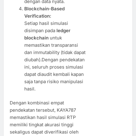
dengan data nyata.
Blockchain-Based
Verification:
Setiap hasil simulasi
disimpan pada
ledger
blockchain
untuk
memastikan transparansi
dan immutability (tidak dapat
diubah).Dengan pendekatan
ini, seluruh proses simulasi
dapat diaudit kembali kapan
saja tanpa risiko manipulasi
hasil.
Dengan kombinasi empat
pendekatan tersebut, KAYA787
memastikan hasil simulasi RTP
memiliki tingkat akurasi tinggi
sekaligus dapat diverifikasi oleh