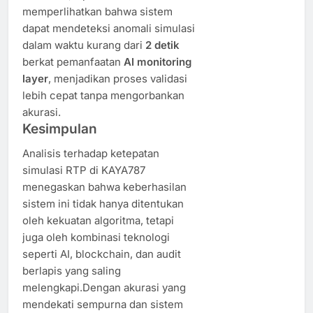
memperlihatkan bahwa sistem
dapat mendeteksi anomali simulasi
dalam waktu kurang dari
2 detik
berkat pemanfaatan
AI monitoring
layer
, menjadikan proses validasi
lebih cepat tanpa mengorbankan
akurasi.
Kesimpulan
Analisis terhadap ketepatan
simulasi RTP di KAYA787
menegaskan bahwa keberhasilan
sistem ini tidak hanya ditentukan
oleh kekuatan algoritma, tetapi
juga oleh kombinasi teknologi
seperti AI, blockchain, dan audit
berlapis yang saling
melengkapi.Dengan akurasi yang
mendekati sempurna dan sistem