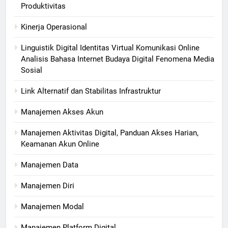
Produktivitas
Kinerja Operasional
Linguistik Digital Identitas Virtual Komunikasi Online
Analisis Bahasa Internet Budaya Digital Fenomena Media
Sosial
Link Alternatif dan Stabilitas Infrastruktur
Manajemen Akses Akun
Manajemen Aktivitas Digital, Panduan Akses Harian,
Keamanan Akun Online
Manajemen Data
Manajemen Diri
Manajemen Modal
Manajemen Platform Digital