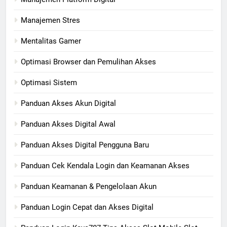
Manajemen Stres
Mentalitas Gamer
Optimasi Browser dan Pemulihan Akses
Optimasi Sistem
Panduan Akses Akun Digital
Panduan Akses Digital Awal
Panduan Akses Digital Pengguna Baru
Panduan Cek Kendala Login dan Keamanan Akses
Panduan Keamanan & Pengelolaan Akun
Panduan Login Cepat dan Akses Digital