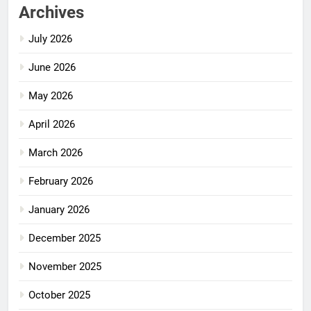
Archives
July 2026
June 2026
May 2026
April 2026
March 2026
February 2026
January 2026
December 2025
November 2025
October 2025