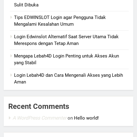
Sulit Dibuka
Tips EDWINSLOT Login agar Pengguna Tidak
Mengalami Kesalahan Umum
Login Edwinslot Alternatif Saat Server Utama Tidak
Merespons dengan Tetap Aman
Mengapa Lebah4D Login Penting untuk Akses Akun
yang Stabil
Login Lebah4D dan Cara Mengenali Akses yang Lebih
Aman
Recent Comments
A WordPress Commenter
on
Hello world!