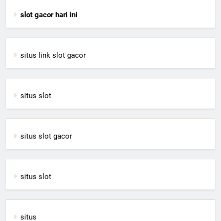
slot gacor hari ini
situs link slot gacor
situs slot
situs slot gacor
situs slot
situs