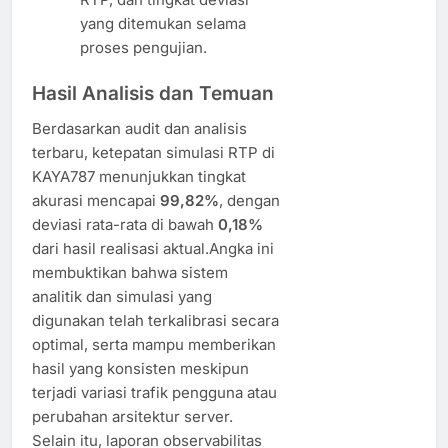
yang ditemukan selama
proses pengujian.
Hasil Analisis dan Temuan
Berdasarkan audit dan analisis
terbaru, ketepatan simulasi RTP di
KAYA787 menunjukkan tingkat
akurasi mencapai
99,82%
, dengan
deviasi rata-rata di bawah
0,18%
dari hasil realisasi aktual.Angka ini
membuktikan bahwa sistem
analitik dan simulasi yang
digunakan telah terkalibrasi secara
optimal, serta mampu memberikan
hasil yang konsisten meskipun
terjadi variasi trafik pengguna atau
perubahan arsitektur server.
Selain itu, laporan observabilitas