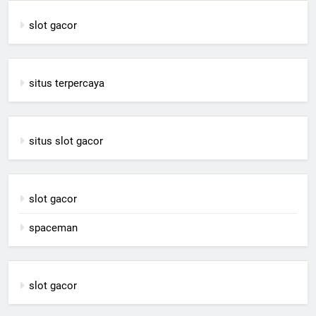
slot gacor
situs terpercaya
situs slot gacor
slot gacor
spaceman
slot gacor