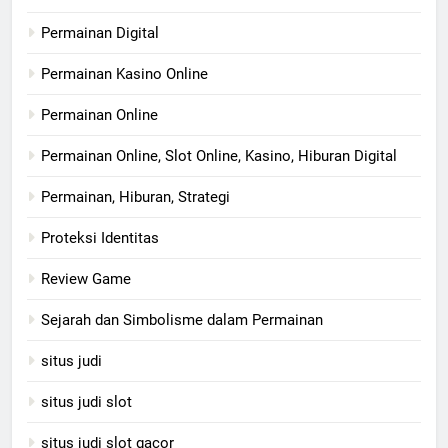
Permainan Digital
Permainan Kasino Online
Permainan Online
Permainan Online, Slot Online, Kasino, Hiburan Digital
Permainan, Hiburan, Strategi
Proteksi Identitas
Review Game
Sejarah dan Simbolisme dalam Permainan
situs judi
situs judi slot
situs judi slot gacor