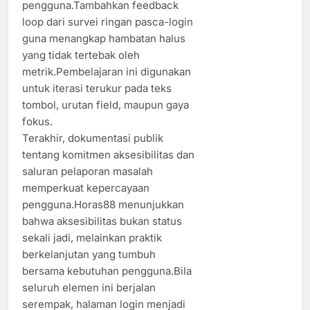
pengguna.Tambahkan feedback
loop dari survei ringan pasca-login
guna menangkap hambatan halus
yang tidak tertebak oleh
metrik.Pembelajaran ini digunakan
untuk iterasi terukur pada teks
tombol, urutan field, maupun gaya
fokus.
Terakhir, dokumentasi publik
tentang komitmen aksesibilitas dan
saluran pelaporan masalah
memperkuat kepercayaan
pengguna.Horas88 menunjukkan
bahwa aksesibilitas bukan status
sekali jadi, melainkan praktik
berkelanjutan yang tumbuh
bersama kebutuhan pengguna.Bila
seluruh elemen ini berjalan
serempak, halaman login menjadi