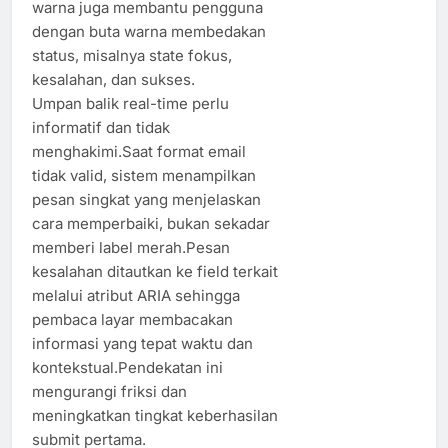
warna juga membantu pengguna
dengan buta warna membedakan
status, misalnya state fokus,
kesalahan, dan sukses.
Umpan balik real-time perlu
informatif dan tidak
menghakimi.Saat format email
tidak valid, sistem menampilkan
pesan singkat yang menjelaskan
cara memperbaiki, bukan sekadar
memberi label merah.Pesan
kesalahan ditautkan ke field terkait
melalui atribut ARIA sehingga
pembaca layar membacakan
informasi yang tepat waktu dan
kontekstual.Pendekatan ini
mengurangi friksi dan
meningkatkan tingkat keberhasilan
submit pertama.