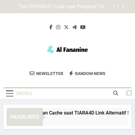
Skip
Login Edwinslot Alternatif Saat Server Utama
to
Tidak Merespons dengan Tetap Aman
content
Mengapa Lebah4D Login Penting untuk Akses
Akun yang Stabil
Cara Membersihkan Cache saat TIARA4D Link
Alternatif Sulit Dibuka
Tips EDWINSLOT Login agar Pengguna Tidak
Mengalami Kesalahan Umum
Login Edwinslot Alternatif Saat Server Utama
Tidak Merespons dengan Tetap Aman
Al Fananine
Dapatkan Fashion Dan Aksesori Berkualitas
Mengapa Lebah4D Login Penting untuk Akses
NEWSLETTER
RANDOM NEWS
Akun yang Stabil
Di Al Fananine. Pilihan Untuk Gaya Yang
Stylish Dan Modis.
MENU
ra Membersihkan Cache saat TIARA4D Link Alternatif Sulit Di
HEADLINES
Weeks Ago