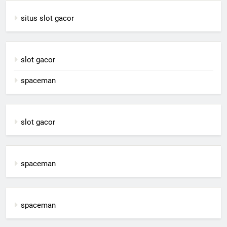
situs slot gacor
slot gacor
spaceman
slot gacor
spaceman
spaceman