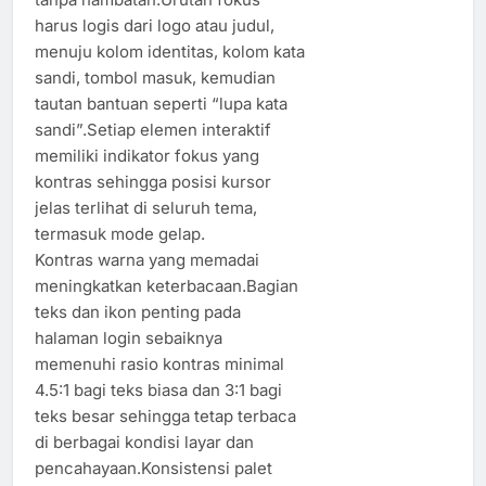
harus logis dari logo atau judul,
menuju kolom identitas, kolom kata
sandi, tombol masuk, kemudian
tautan bantuan seperti “lupa kata
sandi”.Setiap elemen interaktif
memiliki indikator fokus yang
kontras sehingga posisi kursor
jelas terlihat di seluruh tema,
termasuk mode gelap.
Kontras warna yang memadai
meningkatkan keterbacaan.Bagian
teks dan ikon penting pada
halaman login sebaiknya
memenuhi rasio kontras minimal
4.5:1 bagi teks biasa dan 3:1 bagi
teks besar sehingga tetap terbaca
di berbagai kondisi layar dan
pencahayaan.Konsistensi palet