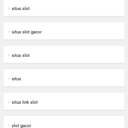
situs slot
situs slot gacor
situs slot
situs
situs link slot
slot gacor