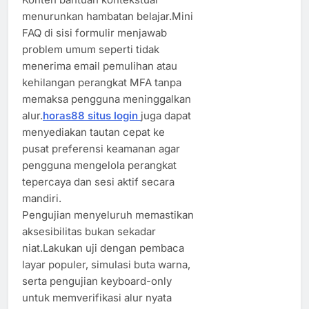
menurunkan hambatan belajar.Mini
FAQ di sisi formulir menjawab
problem umum seperti tidak
menerima email pemulihan atau
kehilangan perangkat MFA tanpa
memaksa pengguna meninggalkan
alur.
horas88 situs login
juga dapat
menyediakan tautan cepat ke
pusat preferensi keamanan agar
pengguna mengelola perangkat
tepercaya dan sesi aktif secara
mandiri.
Pengujian menyeluruh memastikan
aksesibilitas bukan sekadar
niat.Lakukan uji dengan pembaca
layar populer, simulasi buta warna,
serta pengujian keyboard-only
untuk memverifikasi alur nyata