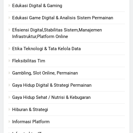
Edukasi Digital & Gaming
Edukasi Game Digital & Analisis Sistem Permainan
Efisiensi Digital,Stabilitas Sistem,Manajemen
Infrastruktur,Platform Online
Etika Teknologi & Tata Kelola Data
Fleksibilitas Tim
Gambling, Slot Online, Permainan
Gaya Hidup Digital & Strategi Permainan
Gaya Hidup Sehat / Nutrisi & Kebugaran
Hiburan & Strategi
Informasi Platform