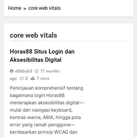
Home
core web vitals
core web vitals
Horas88 Situs Login dan
Aksesibilitas Digital
d5d6cb3
11 months
ago
0
7 mins
Peninjauan komprehensif tentang
bagaimana login Horas88
menerapkan aksesibilitas digital—
mulai dari navigasi keyboard,
kontras warna, ARIA, hingga pola
error yang ramah pengguna—
berdasarkan prinsip WCAG dan