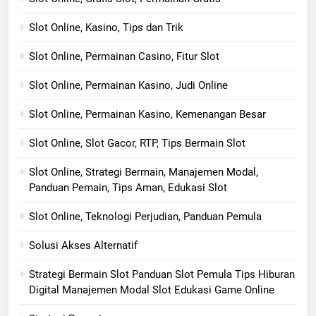
Slot Online, Kasino, Tips dan Trik
Slot Online, Permainan Casino, Fitur Slot
Slot Online, Permainan Kasino, Judi Online
Slot Online, Permainan Kasino, Kemenangan Besar
Slot Online, Slot Gacor, RTP, Tips Bermain Slot
Slot Online, Strategi Bermain, Manajemen Modal,
Panduan Pemain, Tips Aman, Edukasi Slot
Slot Online, Teknologi Perjudian, Panduan Pemula
Solusi Akses Alternatif
Strategi Bermain Slot Panduan Slot Pemula Tips Hiburan
Digital Manajemen Modal Slot Edukasi Game Online