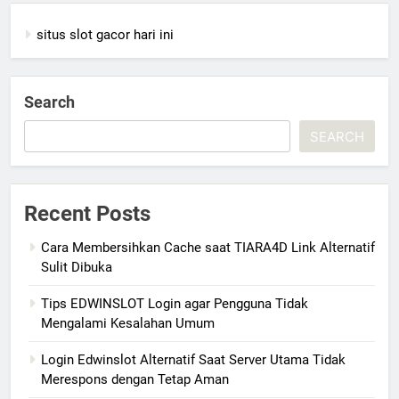
situs slot gacor hari ini
Search
SEARCH
Recent Posts
Cara Membersihkan Cache saat TIARA4D Link Alternatif
Sulit Dibuka
Tips EDWINSLOT Login agar Pengguna Tidak
Mengalami Kesalahan Umum
Login Edwinslot Alternatif Saat Server Utama Tidak
Merespons dengan Tetap Aman