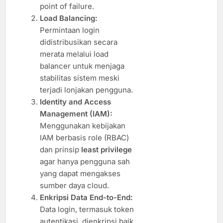
point of failure.
Load Balancing:
Permintaan login
didistribusikan secara
merata melalui load
balancer untuk menjaga
stabilitas sistem meski
terjadi lonjakan pengguna.
Identity and Access
Management (IAM):
Menggunakan kebijakan
IAM berbasis role (RBAC)
dan prinsip
least privilege
agar hanya pengguna sah
yang dapat mengakses
sumber daya cloud.
Enkripsi Data End-to-End:
Data login, termasuk token
autentikasi, dienkripsi baik