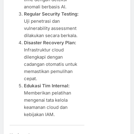
anomali berbasis AI.
Regular Security Testing:
Uji penetrasi dan
vulnerability assessment
dilakukan secara berkala.
Disaster Recovery Plan:
Infrastruktur cloud
dilengkapi dengan
cadangan otomatis untuk
memastikan pemulihan
cepat.
Edukasi Tim Internal:
Memberikan pelatihan
mengenai tata kelola
keamanan cloud dan
kebijakan IAM.