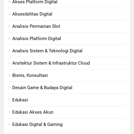
Akses Platform Digital
Aksesibilitas Digital
Analisis Permainan Slot
Analisis Platform Digital
Analisis Sistem & Teknologi Digital
Arsitektur Sistem & Infrastruktur Cloud
Bisnis, Konsultasi
Desain Game & Budaya Digital
Edukasi
Edukasi Akses Akun
Edukasi Digital & Gaming