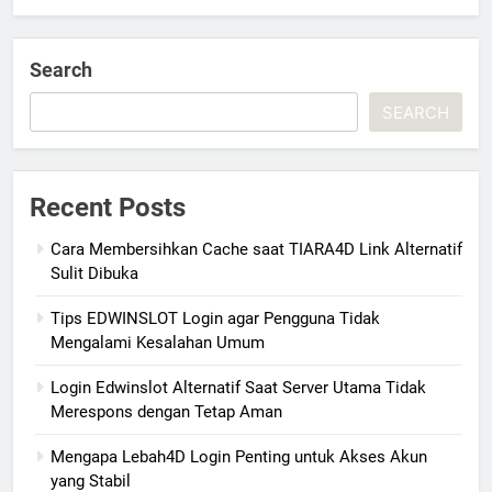
Search
SEARCH
Recent Posts
Cara Membersihkan Cache saat TIARA4D Link Alternatif
Sulit Dibuka
Tips EDWINSLOT Login agar Pengguna Tidak
Mengalami Kesalahan Umum
Login Edwinslot Alternatif Saat Server Utama Tidak
Merespons dengan Tetap Aman
Mengapa Lebah4D Login Penting untuk Akses Akun
yang Stabil