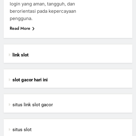
login yang aman, tangguh, dan
berorientasi pada kepercayaan
pengguna.
Read More
link slot
slot gacor hari ini
situs link slot gacor
situs slot