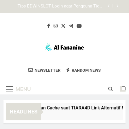
Skip
Login Edwinslot Alternatif Saat Server Utama
to
Tidak Merespons dengan Tetap Aman
content
Mengapa Lebah4D Login Penting untuk Akses
Akun yang Stabil
Cara Membersihkan Cache saat TIARA4D Link
Alternatif Sulit Dibuka
Tips EDWINSLOT Login agar Pengguna Tidak
Mengalami Kesalahan Umum
Login Edwinslot Alternatif Saat Server Utama
Tidak Merespons dengan Tetap Aman
Al Fananine
Dapatkan Fashion Dan Aksesori Berkualitas
Mengapa Lebah4D Login Penting untuk Akses
NEWSLETTER
RANDOM NEWS
Akun yang Stabil
Di Al Fananine. Pilihan Untuk Gaya Yang
Stylish Dan Modis.
MENU
ra Membersihkan Cache saat TIARA4D Link Alternatif Sulit Di
HEADLINES
Weeks Ago