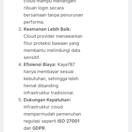
cloud mampu menangani
ribuan login secara
bersamaan tanpa penurunan
performa.
Keamanan Lebih Baik:
Cloud provider menawarkan
fitur proteksi bawaan yang
membantu melindungi data
sensitif.
Efisiensi Biaya:
Kaya787
hanya membayar sesuai
kebutuhan, sehingga lebih
hemat dibanding
infrastruktur tradisional.
Dukungan Kepatuhan:
Infrastruktur cloud
mempermudah pemenuhan
regulasi seperti
ISO 27001
dan
GDPR
.