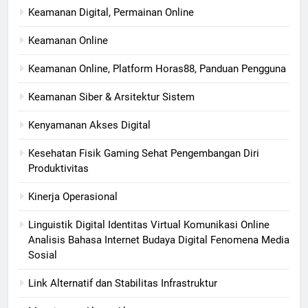
Keamanan Digital, Permainan Online
Keamanan Online
Keamanan Online, Platform Horas88, Panduan Pengguna
Keamanan Siber & Arsitektur Sistem
Kenyamanan Akses Digital
Kesehatan Fisik Gaming Sehat Pengembangan Diri
Produktivitas
Kinerja Operasional
Linguistik Digital Identitas Virtual Komunikasi Online
Analisis Bahasa Internet Budaya Digital Fenomena Media
Sosial
Link Alternatif dan Stabilitas Infrastruktur