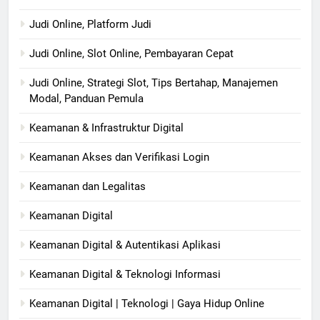
Judi Online, Platform Judi
Judi Online, Slot Online, Pembayaran Cepat
Judi Online, Strategi Slot, Tips Bertahap, Manajemen
Modal, Panduan Pemula
Keamanan & Infrastruktur Digital
Keamanan Akses dan Verifikasi Login
Keamanan dan Legalitas
Keamanan Digital
Keamanan Digital & Autentikasi Aplikasi
Keamanan Digital & Teknologi Informasi
Keamanan Digital | Teknologi | Gaya Hidup Online