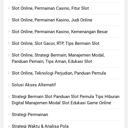
Slot Online, Permainan Casino, Fitur Slot
Slot Online, Permainan Kasino, Judi Online
Slot Online, Permainan Kasino, Kemenangan Besar
Slot Online, Slot Gacor, RTP, Tips Bermain Slot
Slot Online, Strategi Bermain, Manajemen Modal,
Panduan Pemain, Tips Aman, Edukasi Slot
Slot Online, Teknologi Perjudian, Panduan Pemula
Solusi Akses Alternatif
Strategi Bermain Slot Panduan Slot Pemula Tips Hiburan
Digital Manajemen Modal Slot Edukasi Game Online
Strategi Permainan
Strategi Waktu & Analisa Pola