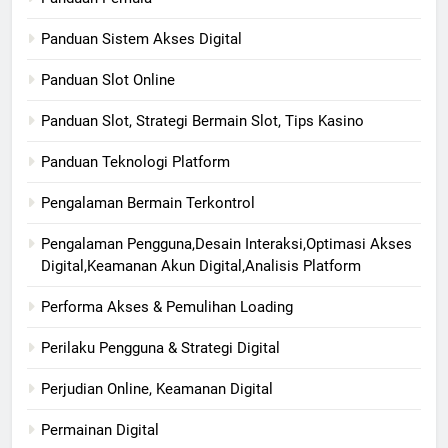
Panduan Sistem Akses Digital
Panduan Slot Online
Panduan Slot, Strategi Bermain Slot, Tips Kasino
Panduan Teknologi Platform
Pengalaman Bermain Terkontrol
Pengalaman Pengguna,Desain Interaksi,Optimasi Akses
Digital,Keamanan Akun Digital,Analisis Platform
Performa Akses & Pemulihan Loading
Perilaku Pengguna & Strategi Digital
Perjudian Online, Keamanan Digital
Permainan Digital