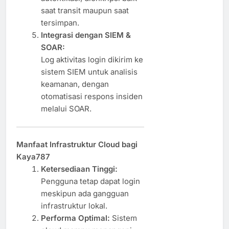
saat transit maupun saat
tersimpan.
Integrasi dengan SIEM &
SOAR:
Log aktivitas login dikirim ke
sistem SIEM untuk analisis
keamanan, dengan
otomatisasi respons insiden
melalui SOAR.
Manfaat Infrastruktur Cloud bagi
Kaya787
Ketersediaan Tinggi:
Pengguna tetap dapat login
meskipun ada gangguan
infrastruktur lokal.
Performa Optimal:
Sistem