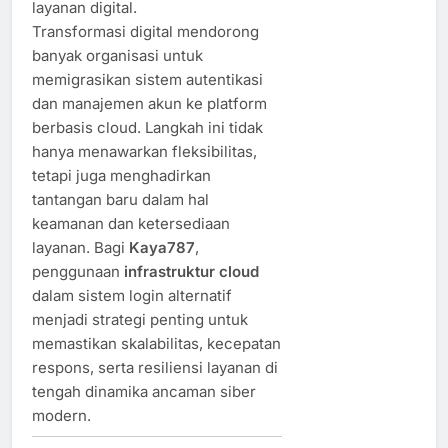
layanan digital.
Transformasi digital mendorong
banyak organisasi untuk
memigrasikan sistem autentikasi
dan manajemen akun ke platform
berbasis cloud. Langkah ini tidak
hanya menawarkan fleksibilitas,
tetapi juga menghadirkan
tantangan baru dalam hal
keamanan dan ketersediaan
layanan. Bagi
Kaya787
,
penggunaan
infrastruktur cloud
dalam sistem login alternatif
menjadi strategi penting untuk
memastikan skalabilitas, kecepatan
respons, serta resiliensi layanan di
tengah dinamika ancaman siber
modern.