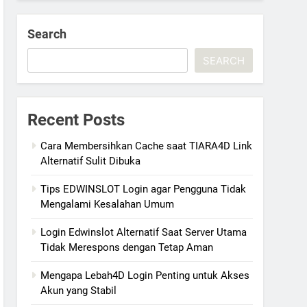
Search
SEARCH
Recent Posts
Cara Membersihkan Cache saat TIARA4D Link
Alternatif Sulit Dibuka
Tips EDWINSLOT Login agar Pengguna Tidak
Mengalami Kesalahan Umum
Login Edwinslot Alternatif Saat Server Utama
Tidak Merespons dengan Tetap Aman
Mengapa Lebah4D Login Penting untuk Akses
Akun yang Stabil