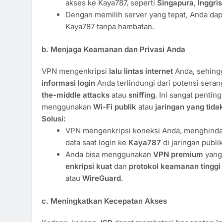
akses ke Kaya787, seperti
Singapura
,
Inggris
Dengan memilih server yang tepat, Anda da
Kaya787 tanpa hambatan.
b.
Menjaga Keamanan dan Privasi Anda
VPN mengenkripsi
lalu lintas internet
Anda, sehin
informasi login
Anda terlindungi dari potensi sera
the-middle attacks
atau
sniffing
. Ini sangat pentin
menggunakan
Wi-Fi publik
atau
jaringan yang tid
Solusi:
VPN mengenkripsi koneksi Anda, menghindar
data saat login ke
Kaya787
di jaringan publi
Anda bisa menggunakan
VPN premium
yang
enkripsi kuat
dan
protokol keamanan tinggi
atau
WireGuard
.
c.
Meningkatkan Kecepatan Akses