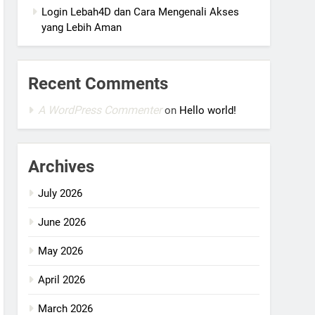
Login Lebah4D dan Cara Mengenali Akses
yang Lebih Aman
Recent Comments
A WordPress Commenter
on
Hello world!
Archives
July 2026
June 2026
May 2026
April 2026
March 2026