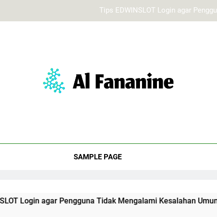
Tips EDWINSLOT Login agar Pengg
Login Edwinslot Alternatif Saat Server Uta
Mengapa Lebah4D Login 
Cara Membersihkan Cache saat
Tips EDWINSLOT Login agar Pengg
Login Edwinslot Alternatif Saat Server Uta
Fananine
ashion Dan Aksesori Berkualitas Di Al Fananine. Pilihan Untu
Mengapa Lebah4D Login 
SAMPLE PAGE
 agar Pengguna Tidak Mengalami Kesalahan Umum
Logi
2 Mo