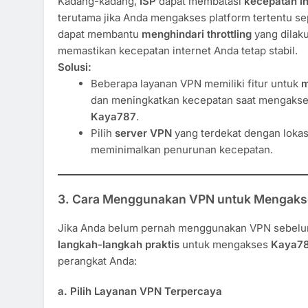
Kadang-kadang,
ISP
dapat membatasi
kecepatan in
terutama jika Anda mengakses platform tertentu se
dapat membantu
menghindari throttling
yang dilak
memastikan kecepatan internet Anda tetap stabil.
Solusi:
Beberapa layanan VPN memiliki fitur untuk
m
dan meningkatkan kecepatan saat mengakses
Kaya787
.
Pilih
server VPN
yang terdekat dengan lokasi
meminimalkan penurunan kecepatan.
3. Cara Menggunakan VPN untuk Mengaks
Jika Anda belum pernah menggunakan VPN sebelum
langkah-langkah praktis
untuk mengakses
Kaya7
perangkat Anda:
a.
Pilih Layanan VPN Terpercaya