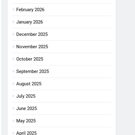
February 2026
January 2026
December 2025
November 2025
October 2025
September 2025
August 2025
July 2025
June 2025
May 2025
April 2025