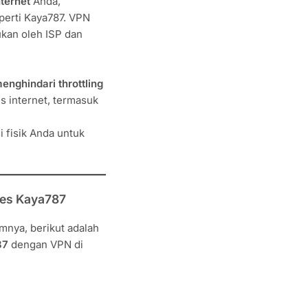
ternet
Anda,
perti Kaya787. VPN
ukan oleh ISP dan
enghindari throttling
 internet, termasuk
 fisik Anda untuk
es Kaya787
nya, berikut adalah
87
dengan VPN di