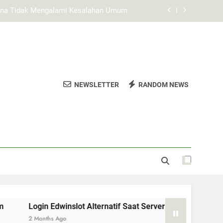
una Tidak Mengalami Kesalahan Umum
ma Tidak Merespons dengan Tetap Aman
Penting untuk Akses Akun yang Stabil
 TIARA4D Link Alternatif Sulit Dibuka
NEWSLETTER
RANDOM NEWS
una Tidak Mengalami Kesalahan Umum
ma Tidak Merespons dengan Tetap Aman
k Gaya Yang Stylish Dan Modis.
Penting untuk Akses Akun yang Stabil
n Edwinslot Alternatif Saat Server Utama Tidak Merespons 
nths Ago