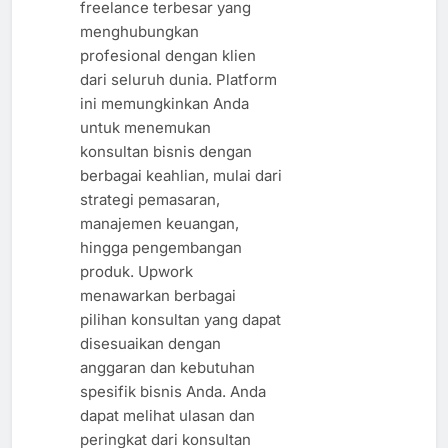
freelance terbesar yang
menghubungkan
profesional dengan klien
dari seluruh dunia. Platform
ini memungkinkan Anda
untuk menemukan
konsultan bisnis dengan
berbagai keahlian, mulai dari
strategi pemasaran,
manajemen keuangan,
hingga pengembangan
produk. Upwork
menawarkan berbagai
pilihan konsultan yang dapat
disesuaikan dengan
anggaran dan kebutuhan
spesifik bisnis Anda. Anda
dapat melihat ulasan dan
peringkat dari konsultan