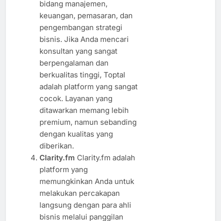
bidang manajemen,
keuangan, pemasaran, dan
pengembangan strategi
bisnis. Jika Anda mencari
konsultan yang sangat
berpengalaman dan
berkualitas tinggi, Toptal
adalah platform yang sangat
cocok. Layanan yang
ditawarkan memang lebih
premium, namun sebanding
dengan kualitas yang
diberikan.
Clarity.fm
Clarity.fm adalah
platform yang
memungkinkan Anda untuk
melakukan percakapan
langsung dengan para ahli
bisnis melalui panggilan