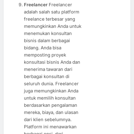
Freelancer
Freelancer
adalah salah satu platform
freelance terbesar yang
memungkinkan Anda untuk
menemukan konsultan
bisnis dalam berbagai
bidang. Anda bisa
memposting proyek
konsultasi bisnis Anda dan
menerima tawaran dari
berbagai konsultan di
seluruh dunia. Freelancer
juga memungkinkan Anda
untuk memilih konsultan
berdasarkan pengalaman
mereka, biaya, dan ulasan
dari klien sebelumnya.
Platform ini menawarkan
berbagai opsi, dari