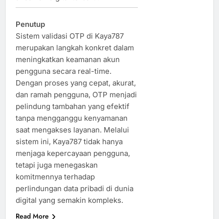
Penutup
Sistem validasi OTP di Kaya787
merupakan langkah konkret dalam
meningkatkan keamanan akun
pengguna secara real-time.
Dengan proses yang cepat, akurat,
dan ramah pengguna, OTP menjadi
pelindung tambahan yang efektif
tanpa mengganggu kenyamanan
saat mengakses layanan. Melalui
sistem ini, Kaya787 tidak hanya
menjaga kepercayaan pengguna,
tetapi juga menegaskan
komitmennya terhadap
perlindungan data pribadi di dunia
digital yang semakin kompleks.
Read More