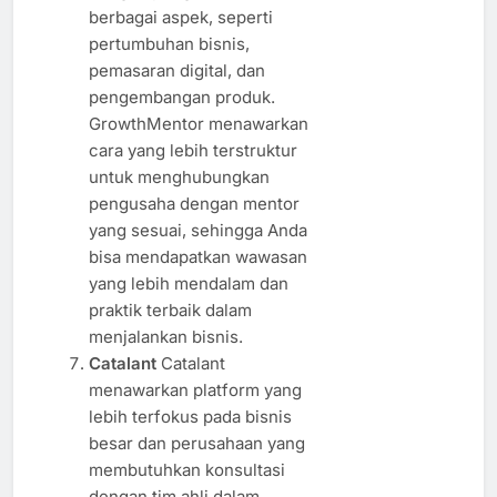
berbagai aspek, seperti
pertumbuhan bisnis,
pemasaran digital, dan
pengembangan produk.
GrowthMentor menawarkan
cara yang lebih terstruktur
untuk menghubungkan
pengusaha dengan mentor
yang sesuai, sehingga Anda
bisa mendapatkan wawasan
yang lebih mendalam dan
praktik terbaik dalam
menjalankan bisnis.
Catalant
Catalant
menawarkan platform yang
lebih terfokus pada bisnis
besar dan perusahaan yang
membutuhkan konsultasi
dengan tim ahli dalam