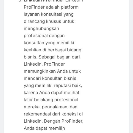
ProFinder adalah platform
layanan konsultasi yang
dirancang khusus untuk
menghubungkan
profesional dengan
konsultan yang memiliki
keahlian di berbagai bidang
bisnis. Sebagai bagian dari
LinkedIn, ProFinder
memungkinkan Anda untuk
mencari konsultan bisnis
yang memiliki reputasi baik,
karena Anda dapat melihat
latar belakang profesional
mereka, pengalaman, dan
rekomendasi dari koneksi di
LinkedIn. Dengan ProFinder,
Anda dapat memilih