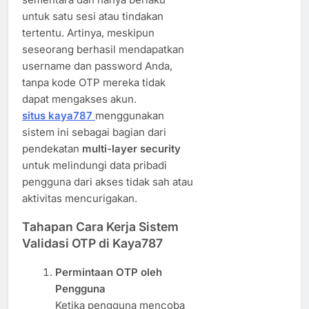
untuk satu sesi atau tindakan
tertentu. Artinya, meskipun
seseorang berhasil mendapatkan
username dan password Anda,
tanpa kode OTP mereka tidak
dapat mengakses akun.
situs kaya787
menggunakan
sistem ini sebagai bagian dari
pendekatan
multi-layer security
untuk melindungi data pribadi
pengguna dari akses tidak sah atau
aktivitas mencurigakan.
Tahapan Cara Kerja Sistem
Validasi OTP di Kaya787
Permintaan OTP oleh
Pengguna
Ketika pengguna mencoba