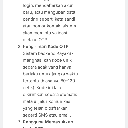
login, mendaftarkan akun
baru, atau mengubah data
penting seperti kata sandi
atau nomor kontak, sistem
akan meminta validasi
melalui OTP.
Pengiriman Kode OTP
Sistem backend Kaya787
menghasilkan kode unik
secara acak yang hanya
berlaku untuk jangka waktu
tertentu (biasanya 60–120
detik). Kode ini lalu
dikirimkan secara otomatis
melalui jalur komunikasi
yang telah didaftarkan,
seperti SMS atau email.
Pengguna Memasukkan