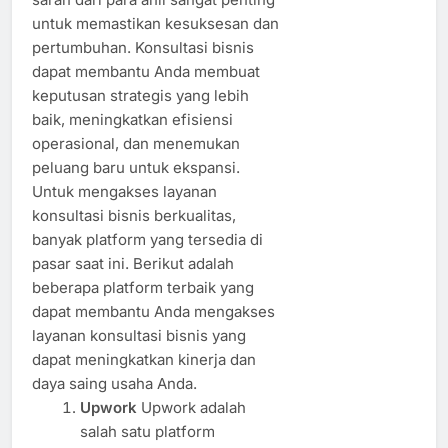
untuk memastikan kesuksesan dan
pertumbuhan. Konsultasi bisnis
dapat membantu Anda membuat
keputusan strategis yang lebih
baik, meningkatkan efisiensi
operasional, dan menemukan
peluang baru untuk ekspansi.
Untuk mengakses layanan
konsultasi bisnis berkualitas,
banyak platform yang tersedia di
pasar saat ini. Berikut adalah
beberapa platform terbaik yang
dapat membantu Anda mengakses
layanan konsultasi bisnis yang
dapat meningkatkan kinerja dan
daya saing usaha Anda.
Upwork
Upwork adalah
salah satu platform