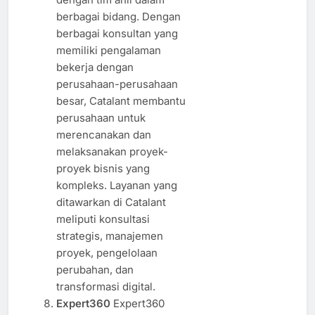
berbagai bidang. Dengan
berbagai konsultan yang
memiliki pengalaman
bekerja dengan
perusahaan-perusahaan
besar, Catalant membantu
perusahaan untuk
merencanakan dan
melaksanakan proyek-
proyek bisnis yang
kompleks. Layanan yang
ditawarkan di Catalant
meliputi konsultasi
strategis, manajemen
proyek, pengelolaan
perubahan, dan
transformasi digital.
Expert360
Expert360