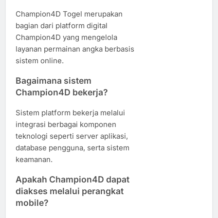
Champion4D Togel merupakan
bagian dari platform digital
Champion4D yang mengelola
layanan permainan angka berbasis
sistem online.
Bagaimana sistem
Champion4D bekerja?
Sistem platform bekerja melalui
integrasi berbagai komponen
teknologi seperti server aplikasi,
database pengguna, serta sistem
keamanan.
Apakah Champion4D dapat
diakses melalui perangkat
mobile?