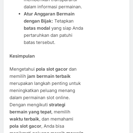
dalam informasi permainan.
Atur Anggaran Bermain
dengan Bijak:
Tetapkan
batas modal
yang siap Anda
pertaruhkan dan patuhi
batas tersebut.
Kesimpulan
Mengetahui
pola slot gacor
dan
memilih
jam bermain terbaik
merupakan langkah penting untuk
meningkatkan peluang menang
dalam permainan slot online.
Dengan mengikuti
strategi
bermain yang tepat
, memilih
waktu terbaik
, dan memahami
pola slot gacor
, Anda bisa