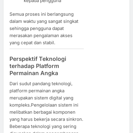
kepada pengguna
Semua proses ini berlangsung
dalam waktu yang sangat singkat
sehingga pengguna dapat
merasakan pengalaman akses
yang cepat dan stabil.
Perspektif Teknologi
terhadap Platform
Permainan Angka
Dari sudut pandang teknologi,
platform permainan angka
merupakan sistem digital yang
kompleks.Pengelolaan sistem ini
melibatkan berbagai komponen
yang harus bekerja secara sinkron.
Beberapa teknologi yang sering