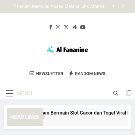
Skip
Cara Mengatur Ritme Bermain agar Tidak Terburu-
to
Buru
content
Hello world!
Agen Slot Gacor dengan Pengalaman Digital yang
Lebih Lancar
Panduan Memulai Akses Melalui Link Alternatif
Lebah4D
Cara Mengatur Ritme Bermain agar Tidak Terburu-
Buru
Al Fananine
Dapatkan Fashion Dan Aksesori Berkualitas
Hello world!
NEWSLETTER
RANDOM NEWS
Di Al Fananine. Pilihan Untuk Gaya Yang
Stylish Dan Modis.
MENU
kmati Pengalaman Bermain Slot Gacor dan Togel Viral Resmi 
HEADLINES
Year Ago