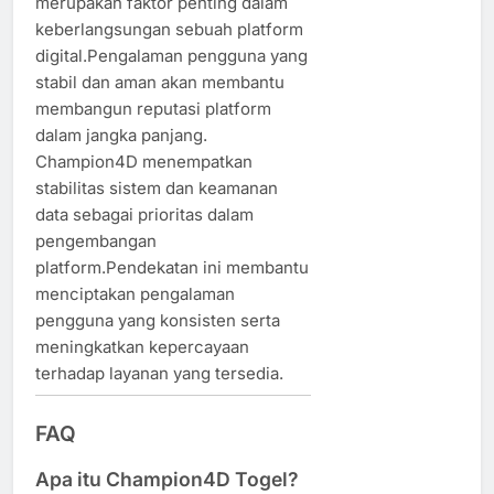
merupakan faktor penting dalam
keberlangsungan sebuah platform
digital.Pengalaman pengguna yang
stabil dan aman akan membantu
membangun reputasi platform
dalam jangka panjang.
Champion4D menempatkan
stabilitas sistem dan keamanan
data sebagai prioritas dalam
pengembangan
platform.Pendekatan ini membantu
menciptakan pengalaman
pengguna yang konsisten serta
meningkatkan kepercayaan
terhadap layanan yang tersedia.
FAQ
Apa itu Champion4D Togel?