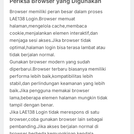
Periksa Browser yang Digunakan
Browser memiliki peran besar dalam proses
LAE138 Login.Browser memuat
halaman,mengelola cache,membaca
cookie,menjalankan elemen interaktif,dan
menjaga sesi akses.Jika browser tidak
optimal,halaman login bisa terasa lambat atau
tidak berjalan normal.
Gunakan browser modern yang sudah
diperbarui.Browser terbaru biasanya memiliki
performa lebih baik,kompatibilitas lebih
stabil,dan perlindungan keamanan yang lebih
baik.Jika pengguna memakai browser
lama,beberapa elemen halaman mungkin tidak
tampil dengan benar.
Jika LAE138 Login tidak merespons di satu
browser,coba gunakan browser lain sebagai
pembanding.Jika akses berjalan normal di
browser berbeda,kemungkinan kendala