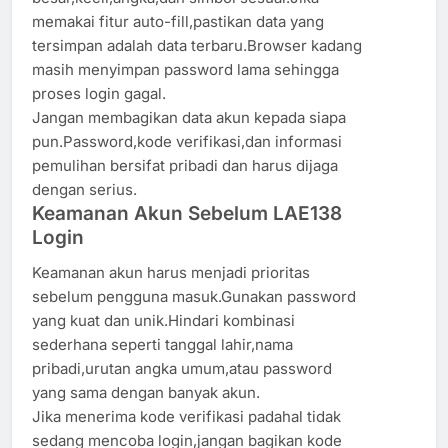
memakai fitur auto-fill,pastikan data yang
tersimpan adalah data terbaru.Browser kadang
masih menyimpan password lama sehingga
proses login gagal.
Jangan membagikan data akun kepada siapa
pun.Password,kode verifikasi,dan informasi
pemulihan bersifat pribadi dan harus dijaga
dengan serius.
Keamanan Akun Sebelum LAE138
Login
Keamanan akun harus menjadi prioritas
sebelum pengguna masuk.Gunakan password
yang kuat dan unik.Hindari kombinasi
sederhana seperti tanggal lahir,nama
pribadi,urutan angka umum,atau password
yang sama dengan banyak akun.
Jika menerima kode verifikasi padahal tidak
sedang mencoba login,jangan bagikan kode