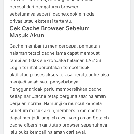
berasal dari pengaturan browser
sebelumnya,seperti cache,cookie,mode
privasi,atau ekstensi tertentu.
Cek Cache Browser Sebelum
Masuk Akun
Cache membantu mempercepat pemuatan
halaman,tetapi cache lama dapat membuat
tampilan tidak sinkron.Jika halaman LAE138
Login terlihat berantakan,tombol tidak
aktif,atau proses akses terasa berat,cache bisa
menjadi salah satu penyebabnya.
Pengguna tidak perlu membersihkan cache
setiap hari.Cache tetap berguna saat halaman
berjalan normal.Namun,jika muncul kendala
sebelum masuk akun,membersihkan cache
dapat menjadi langkah awal yang aman.Setelah
cache dibersihkan,tutup browser sepenuhnya
lalu buka kembali halaman dari awal.