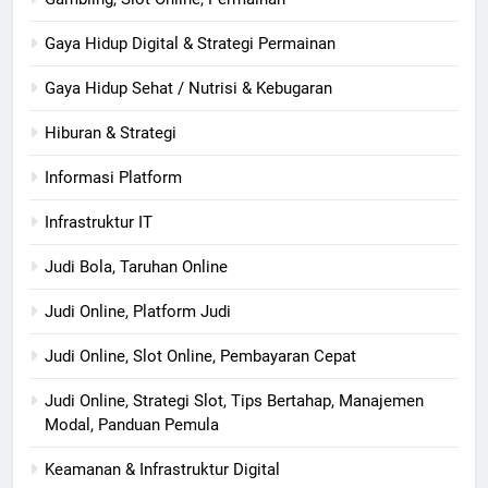
Gaya Hidup Digital & Strategi Permainan
Gaya Hidup Sehat / Nutrisi & Kebugaran
Hiburan & Strategi
Informasi Platform
Infrastruktur IT
Judi Bola, Taruhan Online
Judi Online, Platform Judi
Judi Online, Slot Online, Pembayaran Cepat
Judi Online, Strategi Slot, Tips Bertahap, Manajemen
Modal, Panduan Pemula
Keamanan & Infrastruktur Digital