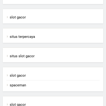
slot gacor
situs terpercaya
situs slot gacor
slot gacor
spaceman
slot gacor