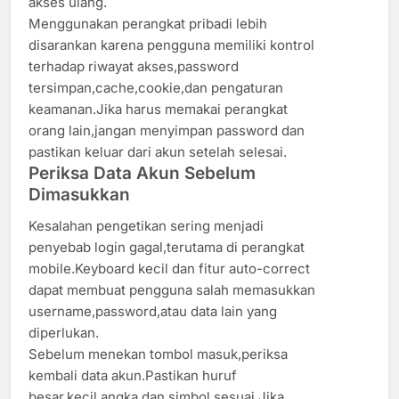
akses ulang.
Menggunakan perangkat pribadi lebih
disarankan karena pengguna memiliki kontrol
terhadap riwayat akses,password
tersimpan,cache,cookie,dan pengaturan
keamanan.Jika harus memakai perangkat
orang lain,jangan menyimpan password dan
pastikan keluar dari akun setelah selesai.
Periksa Data Akun Sebelum
Dimasukkan
Kesalahan pengetikan sering menjadi
penyebab login gagal,terutama di perangkat
mobile.Keyboard kecil dan fitur auto-correct
dapat membuat pengguna salah memasukkan
username,password,atau data lain yang
diperlukan.
Sebelum menekan tombol masuk,periksa
kembali data akun.Pastikan huruf
besar,kecil,angka,dan simbol sesuai.Jika