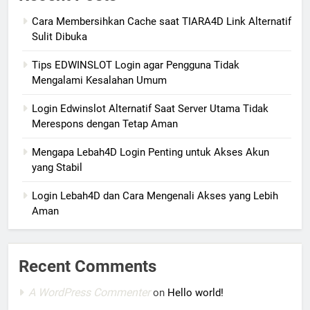
Cara Membersihkan Cache saat TIARA4D Link Alternatif
Sulit Dibuka
Tips EDWINSLOT Login agar Pengguna Tidak
Mengalami Kesalahan Umum
Login Edwinslot Alternatif Saat Server Utama Tidak
Merespons dengan Tetap Aman
Mengapa Lebah4D Login Penting untuk Akses Akun
yang Stabil
Login Lebah4D dan Cara Mengenali Akses yang Lebih
Aman
Recent Comments
A WordPress Commenter
on
Hello world!