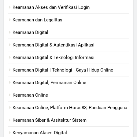
Keamanan Akses dan Verifikasi Login
Keamanan dan Legalitas
Keamanan Digital
Keamanan Digital & Autentikasi Aplikasi
Keamanan Digital & Teknologi Informasi
Keamanan Digital | Teknologi | Gaya Hidup Online
Keamanan Digital, Permainan Online
Keamanan Online
Keamanan Online, Platform Horas88, Panduan Pengguna
Keamanan Siber & Arsitektur Sistem
Kenyamanan Akses Digital