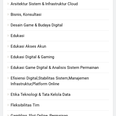
Arsitektur Sistem & Infrastruktur Cloud
Bisnis, Konsultasi
Desain Game & Budaya Digital
Edukasi
Edukasi Akses Akun
Edukasi Digital & Gaming
Edukasi Game Digital & Analisis Sistem Permainan
Efisiensi Digital,Stabilitas Sistem,Manajemen
Infrastruktur,Platform Online
Etika Teknologi & Tata Kelola Data
Fleksibilitas Tim
Gambling, Slot Online, Permainan