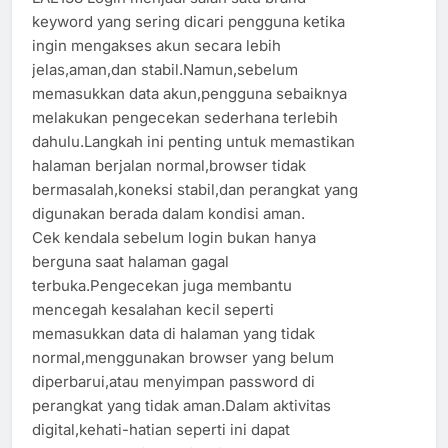
keyword yang sering dicari pengguna ketika
ingin mengakses akun secara lebih
jelas,aman,dan stabil.Namun,sebelum
memasukkan data akun,pengguna sebaiknya
melakukan pengecekan sederhana terlebih
dahulu.Langkah ini penting untuk memastikan
halaman berjalan normal,browser tidak
bermasalah,koneksi stabil,dan perangkat yang
digunakan berada dalam kondisi aman.
Cek kendala sebelum login bukan hanya
berguna saat halaman gagal
terbuka.Pengecekan juga membantu
mencegah kesalahan kecil seperti
memasukkan data di halaman yang tidak
normal,menggunakan browser yang belum
diperbarui,atau menyimpan password di
perangkat yang tidak aman.Dalam aktivitas
digital,kehati-hatian seperti ini dapat