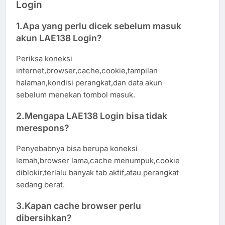
Login
1.Apa yang perlu dicek sebelum masuk
akun LAE138 Login?
Periksa koneksi
internet,browser,cache,cookie,tampilan
halaman,kondisi perangkat,dan data akun
sebelum menekan tombol masuk.
2.Mengapa LAE138 Login bisa tidak
merespons?
Penyebabnya bisa berupa koneksi
lemah,browser lama,cache menumpuk,cookie
diblokir,terlalu banyak tab aktif,atau perangkat
sedang berat.
3.Kapan cache browser perlu
dibersihkan?