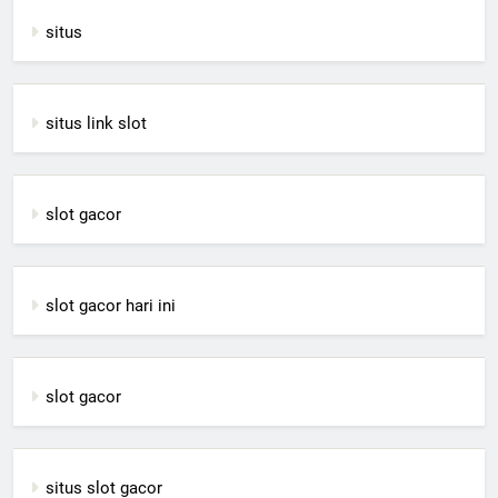
situs
situs link slot
slot gacor
slot gacor hari ini
slot gacor
situs slot gacor