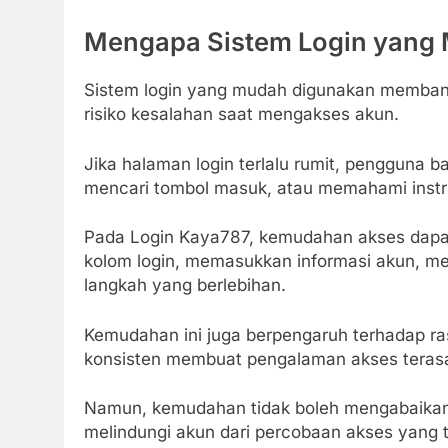
Mengapa Sistem Login yang 
Sistem login yang mudah digunakan memba
risiko kesalahan saat mengakses akun.
Jika halaman login terlalu rumit, pengguna 
mencari tombol masuk, atau memahami instru
Pada Login Kaya787, kemudahan akses dapa
kolom login, memasukkan informasi akun, me
langkah yang berlebihan.
Kemudahan ini juga berpengaruh terhadap ra
konsisten membuat pengalaman akses terasa 
Namun, kemudahan tidak boleh mengabaikan
melindungi akun dari percobaan akses yang t