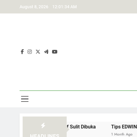
Skip
August 8, 2026
12:01:35 AM
to
content
Al 
Dapatkan F
D Link Alternatif Sulit Dibuka
Tips EDWINSLOT Login 
1 Month Ago
HEADLINES