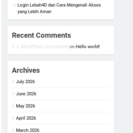
Login Lebah4D dan Cara Mengenali Akses
yang Lebih Aman
Recent Comments
A WordPress Commenter
on
Hello world!
Archives
July 2026
June 2026
May 2026
April 2026
March 2026