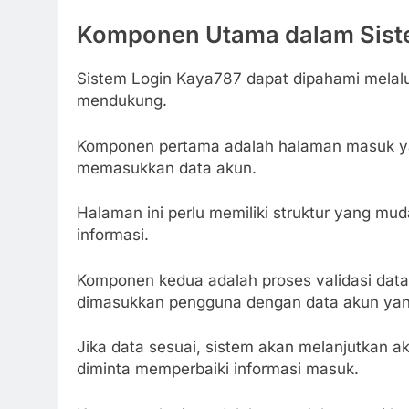
Komponen Utama dalam Sist
Sistem Login Kaya787 dapat dipahami melal
mendukung.
Komponen pertama adalah halaman masuk ya
memasukkan data akun.
Halaman ini perlu memiliki struktur yang mu
informasi.
Komponen kedua adalah proses validasi data
dimasukkan pengguna dengan data akun yang
Jika data sesuai, sistem akan melanjutkan a
diminta memperbaiki informasi masuk.