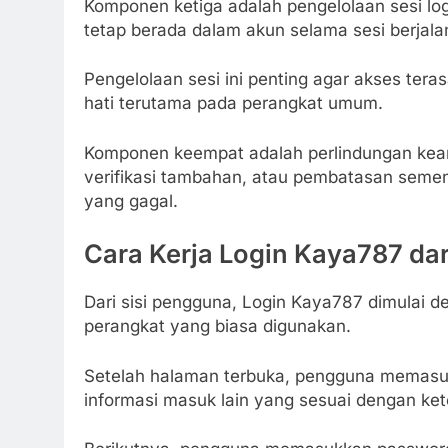
Komponen ketiga adalah pengelolaan sesi l
tetap berada dalam akun selama sesi berjala
Pengelolaan sesi ini penting agar akses teras
hati terutama pada perangkat umum.
Komponen keempat adalah perlindungan keam
verifikasi tambahan, atau pembatasan sement
yang gagal.
Cara Kerja Login Kaya787 da
Dari sisi pengguna, Login Kaya787 dimulai
perangkat yang biasa digunakan.
Setelah halaman terbuka, pengguna memasuk
informasi masuk lain yang sesuai dengan ke