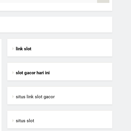
link slot
slot gacor hari ini
situs link slot gacor
situs slot